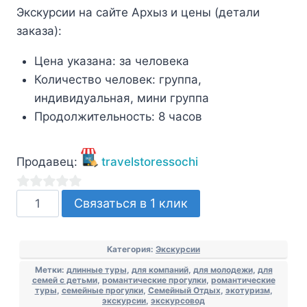
Экскурсии на сайте Архыз и цены (детали
заказа):
Цена указана:
за человека
Количество человек:
группа,
индивидуальная, мини группа
Продолжительность:
8 часов
Продавец:
travelstoressochi
Количество
0
Связаться в 1 клик
товара
из
Пешая
5
Категория:
Экскурсии
экскурсия
Метки:
длинные туры
,
для компаний
,
для молодежи
,
для
на
семей с детьми
,
романтические прогулки
,
романтические
водопады
туры
,
семейные прогулки
,
Семейный Отдых
,
экотуризм
,
экскурсии
,
экскурсовод