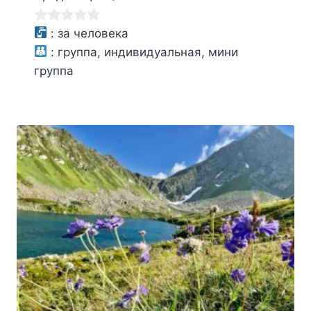
0
:
за человека
из
:
группа, индивидуальная, мини
5
группа