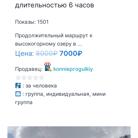
длительностью 6 часов
Показы: 1501
Продолжительный маршрут к
высокогорному озеру в ...
Первоначальная
Текущая
Цена:
8000
₽
7000
₽
цена
цена:
Продавец:
konnieprogulkiy
составляла
7000₽.
8000₽.
0
:
за человека
из
:
группа, индивидуальная, мини
5
группа