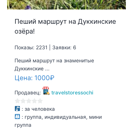
Пеший маршрут на Дуккинские
озёра!
Показы: 2231 | Заявки: 6
Пеший маршрут на знаменитые
Дуккинские ...
Цена:
1000
₽
Продавец:
travelstoressochi
0
:
за человека
из
:
группа, индивидуальная, мини
5
группа