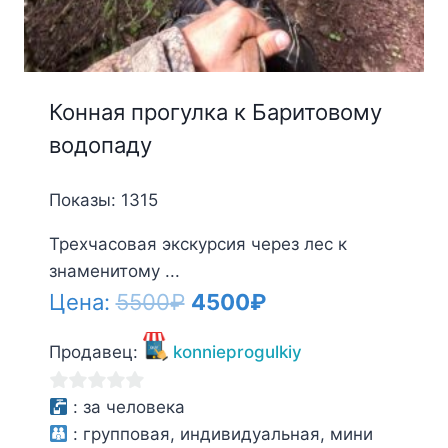
Конная прогулка к Баритовому
водопаду
Показы: 1315
Трехчасовая экскурсия через лес к
знаменитому ...
Первоначальная
Текущая
Цена:
5500
₽
4500
₽
цена
цена:
Продавец:
konnieprogulkiy
составляла
4500₽.
5500₽.
0
:
за человека
из
:
групповая, индивидуальная, мини