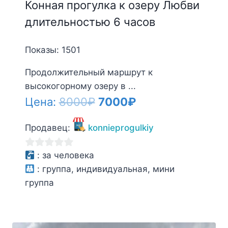
Конная прогулка к озеру Любви
длительностью 6 часов
Показы: 1501
Продолжительный маршрут к
высокогорному озеру в ...
Первоначальная
Текущая
Цена:
8000
₽
7000
₽
цена
цена:
Продавец:
konnieprogulkiy
составляла
7000₽.
8000₽.
0
:
за человека
из
:
группа, индивидуальная, мини
5
группа