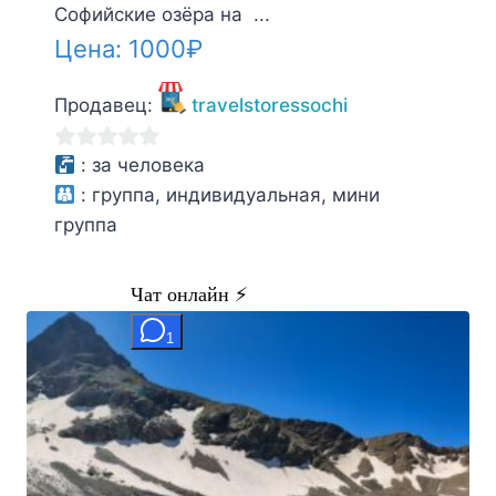
Софийские озёра на ...
Цена:
1000
₽
Продавец:
travelstoressochi
0
:
за человека
из
:
группа, индивидуальная, мини
5
группа