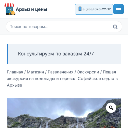
Перейти
Архыз и цены
8 (938) 026-22-12
к
содержимому
Поиск
Искать:
Консультируем по заказам 24/7
Главная
/
Магазин
/
Развлечения
/
Экскурсии
/
Пешая
экскурсия на водопады и перевал Софийское седло в
Архызе
Zoom