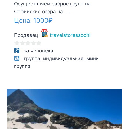
Осуществляем заброс групп на
Софийские озёра на ...
Цена:
1000
₽
Продавец:
travelstoressochi
0
:
за человека
из
:
группа, индивидуальная, мини
5
группа