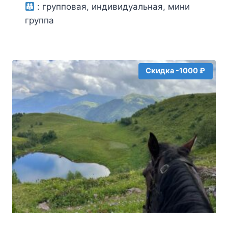
из
:
групповая, индивидуальная, мини
5
группа
Скидка -1000 ₽