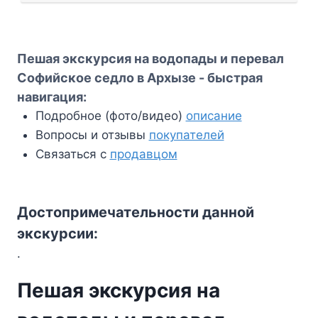
и
перевал
Софийское
Пешая экскурсия на водопады и перевал
седло
Софийское седло в Архызе - быстрая
в
навигация:
Архызе
Подробное (фото/видео)
описание
Вопросы и отзывы
покупателей
Связаться с
продавцом
Достопримечательности данной
экскурсии:
.
Пешая экскурсия на