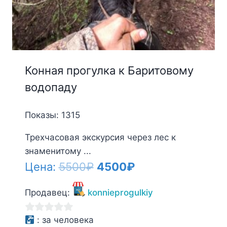
Конная прогулка к Баритовому
водопаду
Показы: 1315
Трехчасовая экскурсия через лес к
знаменитому ...
Первоначальная
Текущая
Цена:
5500
₽
4500
₽
цена
цена:
Продавец:
konnieprogulkiy
составляла
4500₽.
5500₽.
0
:
за человека