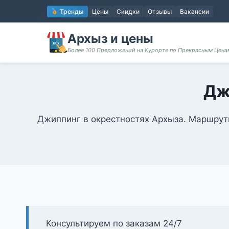
Перейти
Тренды
Цены
Скидки
Отзывы
Вакансии
к
содержимому
Архыз и цены
Более 100 Предложений на Курорте по Прекрасным Цен
Дж
Джиппинг в окрестностях Архыза. Маршруты
Консультируем по заказам 24/7