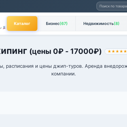
Искать:
Каталог
Бизнес
(67)
Недвижимость
(8)
ам
ипинг
(цены
0
₽
-
17000
₽
)
★★★★
, расписания и цены джип-туров. Аренда внедорож
компании.