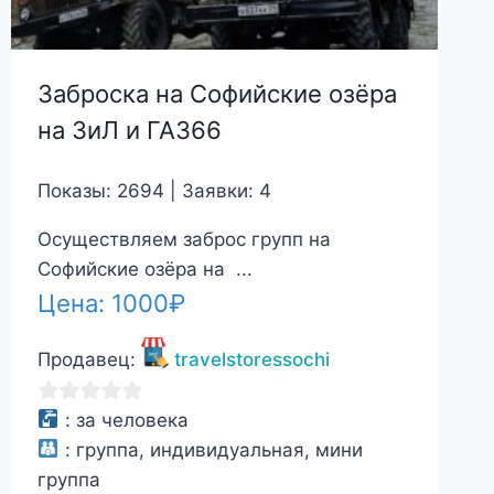
Заброска на Софийские озёра
на ЗиЛ и ГАЗ66
Показы: 2694 | Заявки: 4
Осуществляем заброс групп на
Софийские озёра на ...
Цена:
1000
₽
Продавец:
travelstoressochi
0
:
за человека
из
:
группа, индивидуальная, мини
5
группа