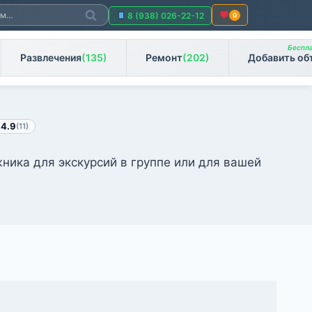
Поиск
8 (938) 026-22-12
0
Беспла
Развлечения
(135)
Ремонт
(202)
Добавить об
★
4.9
(11)
ника для экскурсий в группе или для вашей