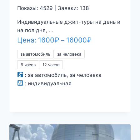
Показы: 4529 | Заявки: 138
Индивидуальные джип-туры на день и
на пол дня, ...
Диапазон
Цена:
1600
₽
–
16000
₽
цен:
за автомобиль
за человека
1600₽
6 часов
12 часов
–
:
за автомобиль, за человека
16000₽
:
индивидуальная