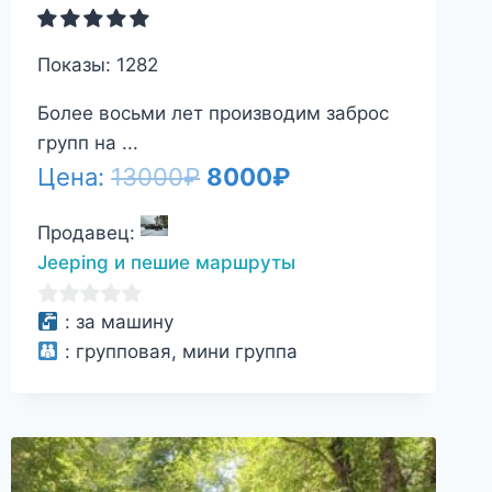
Показы: 1282
Более восьми лет производим заброс
групп на ...
Первоначальная
Текущая
Цена:
13000
₽
8000
₽
цена
цена:
Продавец:
составляла
8000₽.
Jeeping и пешие маршруты
13000₽.
0
:
за машину
из
:
групповая, мини группа
5