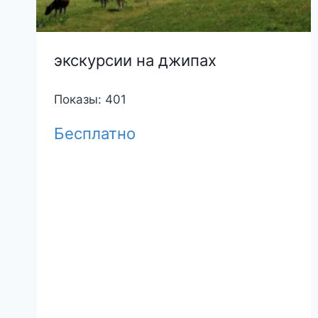
экскуpсии нa джипах
Показы: 401
Бесплатно