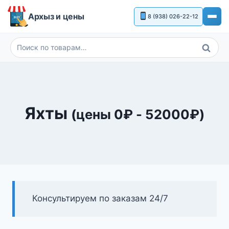
Перейти
Архыз и цены
8 (938) 026-22-12
к
содержимому
Поиск
Искать:
Яхты
(цены
0
₽
-
52000
₽
)
Консультируем по заказам 24/7