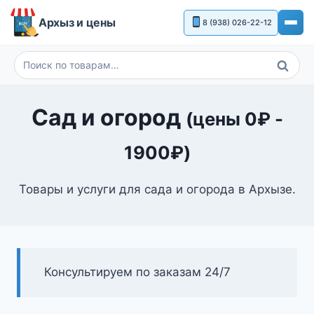
Перейти
Архыз и цены
8 (938) 026-22-12
к
содержимому
Поиск
Искать:
Сад и огород
(цены
0
₽
-
1900
₽
)
Товары и услуги для сада и огорода в Архызе.
Консультируем по заказам 24/7