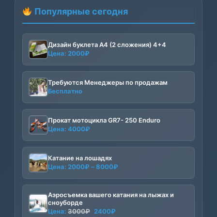
Популярные сегодня
Дизайн буклета А4 (2 сложения) 4+4
Цена:
2000
₽
Требуются Менеджеры по продажам
Бесплатно
Прокат мотоцикла GR7- 250 Enduro
Цена:
4000
₽
Катание на лошадях
Диапазон
Цена:
2000
₽
–
8000
₽
цен:
2000₽
Аэросъемка вашего катания на лыжах и
–
сноуборде
8000₽
Первоначальная
Текущая
Цена:
3000
₽
2400
₽