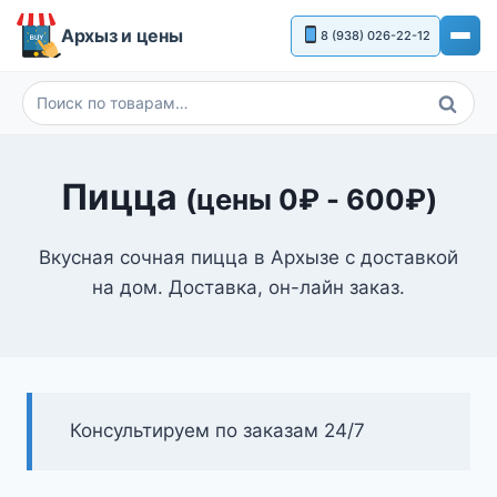
Перейти
Архыз и цены
8 (938) 026-22-12
к
содержимому
Поиск
Искать:
Пицца
(цены
0
₽
-
600
₽
)
Вкусная сочная пицца в Архызе с доставкой
на дом. Доставка, он-лайн заказ.
Консультируем по заказам 24/7