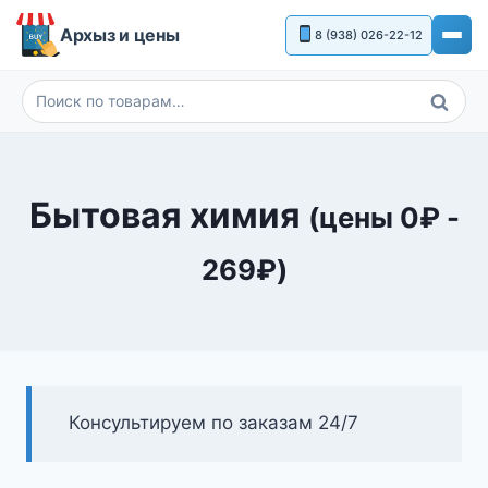
Перейти
Архыз и цены
8 (938) 026-22-12
к
содержимому
Поиск
Искать:
Бытовая химия
(цены
0
₽
-
269
₽
)
Консультируем по заказам 24/7