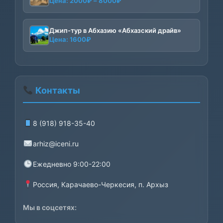
Диапазон
Цена:
2000
₽
–
8000
₽
цен:
2000₽
–
Джип-тур в Абхазию «Абхазский драйв»
Цена:
1600
₽
8000₽
Контакты
8 (918) 918-35-40
arhiz@iceni.ru
Ежедневно 9:00-22:00
Россия, Карачаево-Черкесия, п. Архыз
Мы в соцсетях: