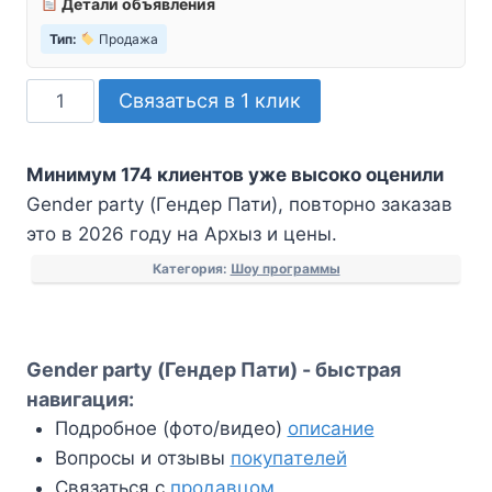
Детали объявления
Тип:
Продажа
Количество
Связаться в 1 клик
товара
Gender
Минимум 174 клиентов уже высоко оценили
party
Gender party (Гендер Пати), повторно заказав
(Гендер
это в 2026 году на Архыз и цены.
Пати)
Категория:
Шоу программы
Gender party (Гендер Пати) - быстрая
навигация:
Подробное (фото/видео)
описание
Вопросы и отзывы
покупателей
Связаться с
продавцом