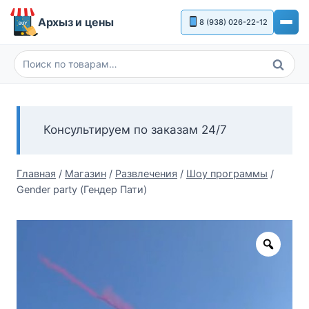
Перейти
Архыз и цены
8 (938) 026-22-12
к
содержимому
Поиск
Искать:
Консультируем по заказам 24/7
Главная
/
Магазин
/
Развлечения
/
Шоу программы
/
Gender party (Гендер Пати)
Zoom