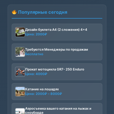
Популярные сегодня
Дизайн буклета А4 (2 сложения) 4+4
Цена:
2000
₽
Требуются Менеджеры по продажам
Бесплатно
Прокат мотоцикла GR7- 250 Enduro
Цена:
4000
₽
Катание на лошадях
Диапазон
Цена:
2000
₽
–
8000
₽
цен:
2000₽
Аэросъемка вашего катания на лыжах и
–
сноуборде
8000₽