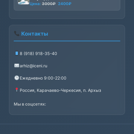
Первоначальная
Текущая
Цена:
3000
₽
2400
₽
цена
цена:
составляла
2400₽.
3000₽.
Контакты
8 (918) 918-35-40
arhiz@iceni.ru
Ежедневно 9:00-22:00
Россия, Карачаево-Черкесия, п. Архыз
Мы в соцсетях: