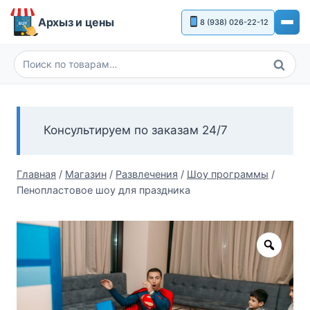
Перейти
Архыз и цены
8 (938) 026-22-12
к
содержимому
Поиск
Искать:
Консультируем по заказам 24/7
Главная
/
Магазин
/
Развлечения
/
Шоу программы
/
Пенопластовое шоу для праздника
Zoom