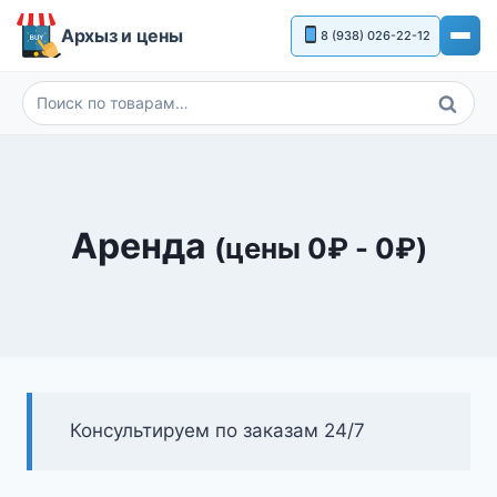
Перейти
Архыз и цены
8 (938) 026-22-12
к
содержимому
Поиск
Искать:
Аренда
(цены
0
₽
-
0
₽
)
Консультируем по заказам 24/7