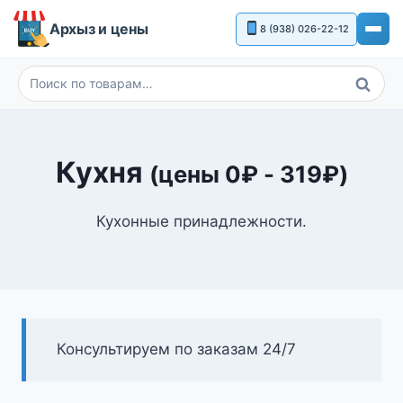
Перейти
Архыз и цены
8 (938) 026-22-12
к
содержимому
Поиск
Искать:
Кухня
(цены
0
₽
-
319
₽
)
Кухонные принадлежности.
Консультируем по заказам 24/7