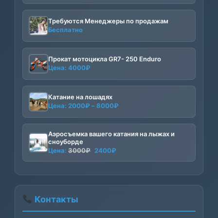
Требуются Менеджеры по продажам
Бесплатно
Прокат мотоцикла GR7- 250 Enduro
Цена:
4000
₽
Катание на лошадях
Диапазон
Цена:
2000
₽
–
8000
₽
цен:
2000₽
Аэросъемка вашего катания на лыжах и
–
сноуборде
8000₽
Первоначальная
Текущая
Цена:
3000
₽
2400
₽
цена
цена:
составляла
2400₽.
3000₽.
Контакты