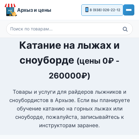
Перейти
Архыз и цены
8 (938) 026-22-12
к
содержимому
Поиск
Искать:
Катание на лыжах и
сноуборде
(цены
0
₽
-
260000
₽
)
Товары и услуги для райдеров лыжников и
сноубордистов в Архызе. Если вы планируете
обучение катанию на горных лыжах или
сноуборде, пожалуйста, записывайтесь к
инструкторам заранее.