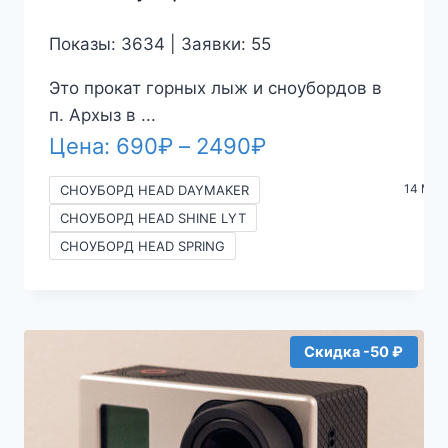
Показы: 3634 | Заявки: 55
Это прокат горных лыж и сноубордов в
п. Архыз в ...
Диапазон
Цена:
690
₽
–
2490
₽
цен:
14 Mor
СНОУБОРД HEAD DAYMAKER
690₽
СНОУБОРД HEAD SHINE LYT
–
СНОУБОРД HEAD SPRING
2490₽
Скидка -50 ₽