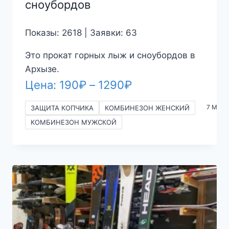
сноубордов
Показы: 2618 | Заявки: 63
Это прокат горных лыж и сноубордов в
Архызе.
Диапазон
Цена:
190
₽
–
1290
₽
цен:
7 More
ЗАЩИТА КОПЧИКА
КОМБИНЕЗОН ЖЕНСКИЙ
190₽
КОМБИНЕЗОН МУЖСКОЙ
–
1290₽