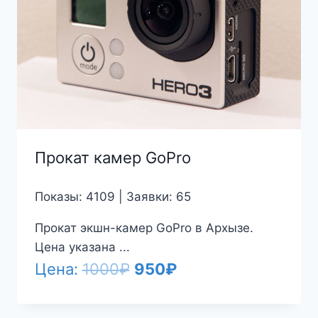
Прокат камер GoPro
Показы: 4109 | Заявки: 65
Прокат экшн-камер GoPro в Архызе.
Цена указана ...
Первоначальная
Текущая
Цена:
1000
₽
950
₽
цена
цена: