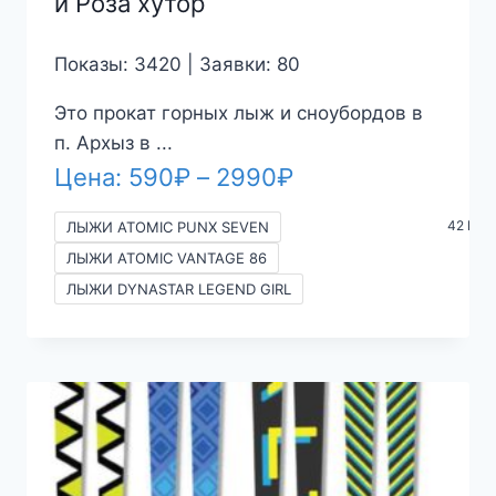
и Роза хутор
Показы: 3420 | Заявки: 80
Это прокат горных лыж и сноубордов в
п. Архыз в ...
Диапазон
Цена:
590
₽
–
2990
₽
цен:
42 Mor
ЛЫЖИ ATOMIC PUNX SEVEN
590₽
ЛЫЖИ ATOMIC VANTAGE 86
–
ЛЫЖИ DYNASTAR LEGEND GIRL
2990₽