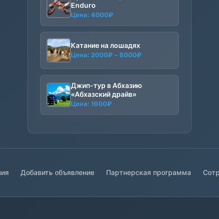
Enduro
Цена:
4000
₽
Катание на лошадях
Диапазон
Цена:
2000
₽
–
8000
₽
цен:
2000₽
–
Джип-тур в Абхазию
8000₽
«Абхазский драйв»
Цена:
1600
₽
ния
Добавить объявление
Партнерская программа
Сотр