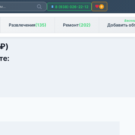
Поиск
8 (938) 026-22-12
0
Беспла
Развлечения
(135)
Ремонт
(202)
Добавить об
₽
)
те: