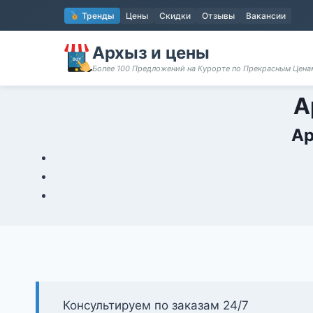
Перейти
Тренды
Цены
Скидки
Отзывы
Вакансии
к
содержимому
Архыз и цены
Более 100 Предложений на Курорте по Прекрасным Цен
А
Ар
Консультируем по заказам 24/7