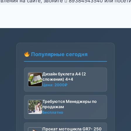
вления на сайте, звоните
89384543540 или посет
Популярные сегодня
Дизайн буклета А4 (2
сложения) 4+4
Цена:
2000
₽
Требуются Менеджеры по
продажам
Бесплатно
Прокат мотоцикла GR7- 250