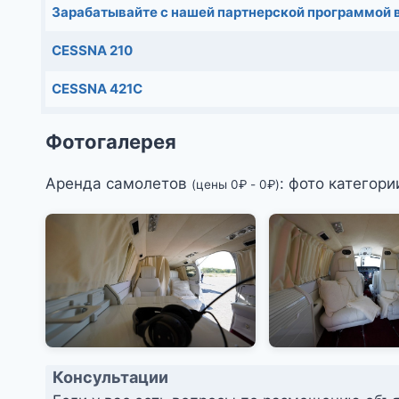
Зарабатывайте с нашей партнерской программой 
СESSNA 210
CESSNA 421C
Фотогалерея
Аренда самолетов
: фото категори
(цены
0
₽
-
0
₽
)
Консультации