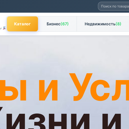
Искать:
Каталог
Бизнес
(67)
Недвижимость
(8)
ам
ы и Ус
изни и