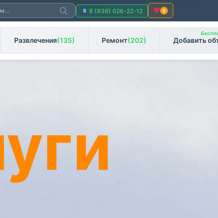
Поиск
8 (938) 026-22-12
0
Беспла
Развлечения
(135)
Ремонт
(202)
Добавить об
луги