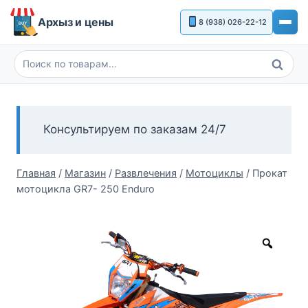
Перейти
Архыз и цены
8 (938) 026-22-12
к
содержимому
Поиск
Искать:
Консультируем по заказам 24/7
Главная
/
Магазин
/
Развлечения
/
Мотоциклы
/
Прокат
мотоцикла GR7- 250 Enduro
Zoom