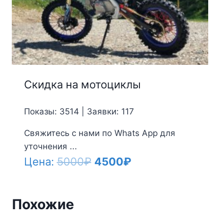
Скидка на мотоциклы
Показы: 3514 | Заявки: 117
Свяжитесь с нами по Whats App для
уточнения ...
Первоначальная
Текущая
Цена:
5000
₽
4500
₽
цена
цена:
составляла
4500₽.
Похожие
5000₽.