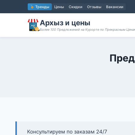
Перейти
Тренды
Цены
Скидки
Отзывы
Вакансии
к
содержимому
Архыз и цены
Более 100 Предложений на Курорте по Прекрасным Цен
Пред
Консультируем по заказам 24/7