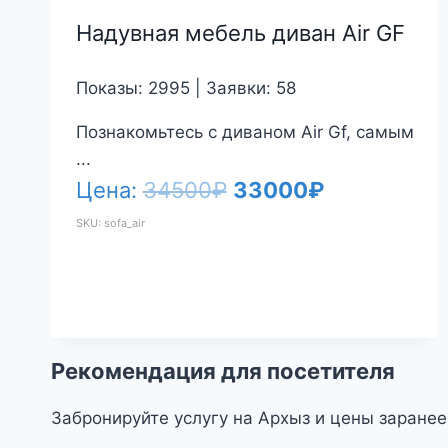
Надувная мебель диван Air GF
Показы: 2995 | Заявки: 58
Познакомьтесь с диваном Air Gf, самым
...
Первоначальная
Текущая
Цена:
34500
₽
33000
₽
цена
цена:
SKU: sofa_air
составляла
33000₽.
34500₽.
Рекомендация для посетителя
Забронируйте услугу на Архыз и цены заранее