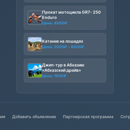
Прокат мотоцикла GR7- 250
Enduro
Цена:
4000
₽
Катание на лошадях
Диапазон
Цена:
2000
₽
–
8000
₽
цен:
2000₽
–
Джип-тур в Абхазию
8000₽
«Абхазский драйв»
Цена:
1600
₽
ния
Добавить объявление
Партнерская программа
Сотр