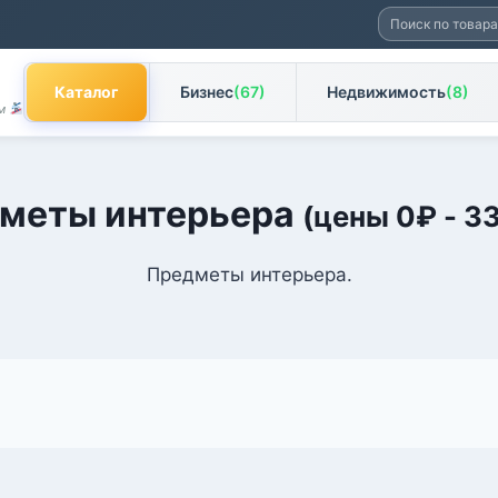
Искать:
Каталог
Бизнес
(67)
Недвижимость
(8)
ам
меты интерьера
(цены
0
₽
-
3
Предметы интерьера.