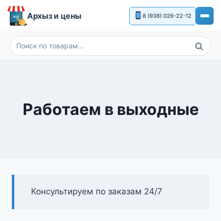
Перейти
Архыз и цены
8 (938) 026-22-12
к
содержимому
Поиск
Искать:
Работаем в выходные
Консультируем по заказам 24/7