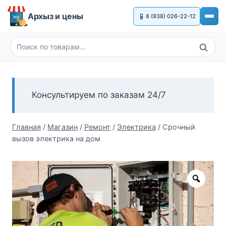
Перейти
Архыз и цены
📱
8 (938) 026-22-12
к
содержимому
Поиск
Искать:
Консультируем по заказам 24/7
Главная
/
Магазин
/
Ремонт
/
Электрика
/
Срочный
вызов электрика на дом
Zoom