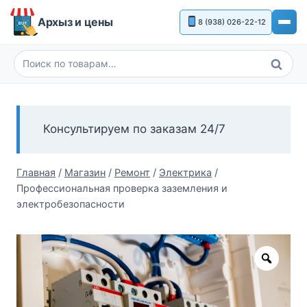
Перейти
Архыз и цены
8 (938) 026-22-12
к
содержимому
Поиск
Искать:
Консультируем по заказам 24/7
Главная
/
Магазин
/
Ремонт
/
Электрика
/
Профессиональная проверка заземления и
электробезопасности
Zoom