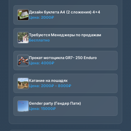
Дизайн буклета А4 (2 сложения) 4+4
Цена:
2000
₽
Требуются Менеджеры по продажам
Бесплатно
Прокат мотоцикла GR7- 250 Enduro
Цена:
4000
₽
Катание на лошадях
Диапазон
Цена:
2000
₽
–
8000
₽
цен:
2000₽
–
Gender party (Гендер Пати)
Цена:
15000
₽
8000₽