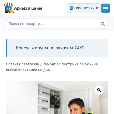
Перейти
Архыз и цены
8 (938) 026-22-12
к
содержимому
Поиск
Искать:
Консультируем по заказам 24/7
Главная
/
Магазин
/
Ремонт
/
Электрика
/
Срочный
вызов электрика на дом
Zoom