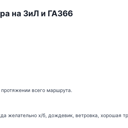
и
ГАЗ66
ра на ЗиЛ и ГАЗ66
а протяжении всего маршрута.
 желательно х/б, дождевик, ветровка, хорошая тр