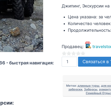
Джипинг, Экскурсии на 
Цена указана:
за че
Количество человек
Продолжительность
Продавец:
travelsto
Количество
0
Связаться в 
66 - быстрая навигация:
товара
из
Заброска
5
на
Метки:
длинные туры
,
для к
Софийские
заброски
,
Забросы
,
романт
озёра
Семейный Отды
на
рсии:
ЗиЛ