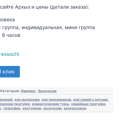
сайте Архыз и цены (детали заказа):
ловека
:
группа, индивидуальная, мини группа
:
8 часов
ressochi
1 клик
Категории:
Джипинг
,
Экскурсии
омпаний
,
для молодежи
,
для пенсионеров
,
для семей с детьми
,
ические прогулки
,
романтические туры
,
семейные прогулки
,
х
,
трансфер
,
экотуризм
,
экскурсии
,
экскурсовод