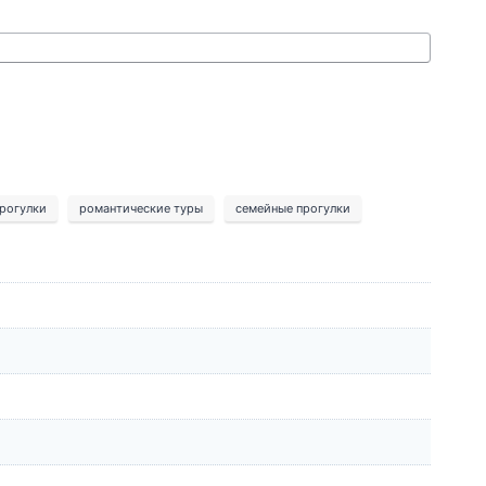
рогулки
романтические туры
семейные прогулки