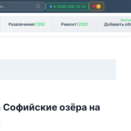
Поиск
8 (938) 026-22-12
0
Беспла
Развлечения
(135)
Ремонт
(202)
Добавить об
 Софийские озёра на
6