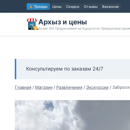
Перейти
Тренды
Цены
Скидки
Отзывы
Вакансии
к
содержимому
Архыз и цены
Более 100 Предложений на Курорте по Прекрасным Цен
Консультируем по заказам 24/7
Главная
/
Магазин
/
Развлечения
/
Экскурсии
/
Заброск