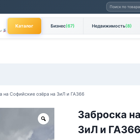
Искать:
Каталог
Бизнес
(67)
Недвижимость
(8)
ам
а на Софийские озёра на ЗиЛ и ГАЗ66
Заброска на
Zoom
ЗиЛ и ГАЗ6