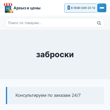
Перейти
Архыз и цены
8 (938) 026-22-12
к
содержимому
Поиск
Искать:
заброски
Консультируем по заказам 24/7