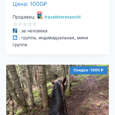
Цена:
1000
₽
Продавец:
travelstoressochi
0
:
за человека
из
:
группа, индивидуальная, мини
5
группа
Скидка -1000 ₽