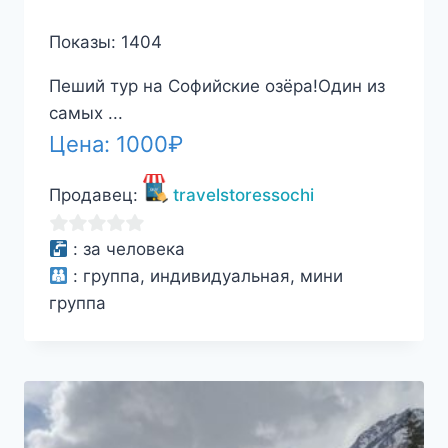
Показы: 1404
Пеший тур на Софийские озёра!Один из
самых ...
Цена:
1000
₽
Продавец:
travelstoressochi
0
:
за человека
из
:
группа, индивидуальная, мини
5
группа