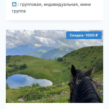
из
:
групповая, индивидуальная, мини
5
группа
Скидка -1000 ₽