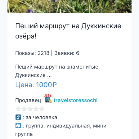
Пеший маршрут на Дуккинские
озёра!
Показы: 2218 | Заявки: 6
Пеший маршрут на знаменитые
Дуккинские ...
Цена:
1000
₽
Продавец:
travelstoressochi
0
:
за человека
из
:
группа, индивидуальная, мини
5
группа