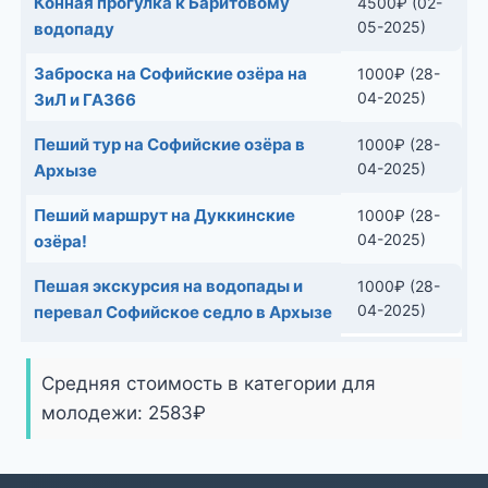
Конная прогулка к Баритовому
4500
₽
(02-
05-2025)
водопаду
Заброска на Софийские озёра на
1000
₽
(28-
04-2025)
ЗиЛ и ГАЗ66
Пеший тур на Софийские озёра в
1000
₽
(28-
04-2025)
Архызе
Пеший маршрут на Дуккинские
1000
₽
(28-
04-2025)
озёра!
Пешая экскурсия на водопады и
1000
₽
(28-
04-2025)
перевал Софийское седло в Архызе
Средняя стоимость в категории для
молодежи:
2583
₽