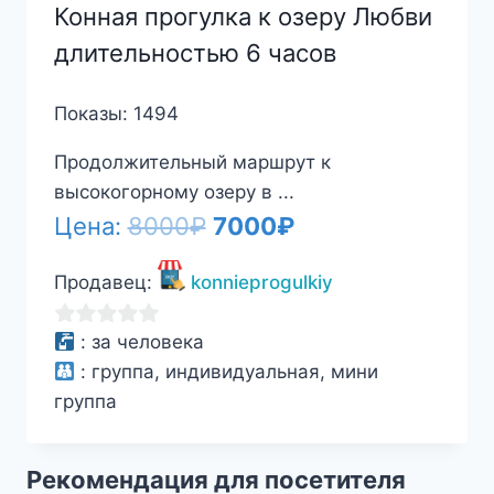
Конная прогулка к озеру Любви
длительностью 6 часов
Показы: 1494
Продолжительный маршрут к
высокогорному озеру в ...
Первоначальная
Текущая
Цена:
8000
₽
7000
₽
цена
цена:
Продавец:
konnieprogulkiy
составляла
7000₽.
8000₽.
0
:
за человека
из
:
группа, индивидуальная, мини
5
группа
Рекомендация для посетителя