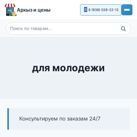
Перейти
Архыз и цены
8 (938) 026-22-12
к
содержимому
Поиск
Искать:
для молодежи
Консультируем по заказам 24/7