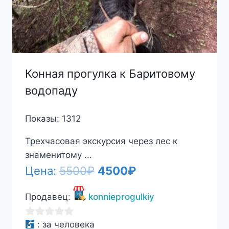
Конная прогулка к Баритовому
водопаду
Показы: 1312
Трехчасовая экскурсия через лес к
знаменитому ...
Первоначальная
Текущая
Цена:
5500
₽
4500
₽
цена
цена:
Продавец:
konnieprogulkiy
составляла
4500₽.
5500₽.
0
:
за человека