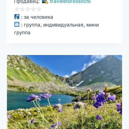
Продавец:
travelstoressochi
0
:
за человека
из
:
группа, индивидуальная, мини
5
группа