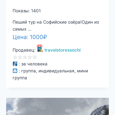
Показы: 1401
Пеший тур на Софийские озёра!Один из
самых ...
Цена:
1000
₽
Продавец:
travelstoressochi
0
:
за человека
из
:
группа, индивидуальная, мини
5
группа