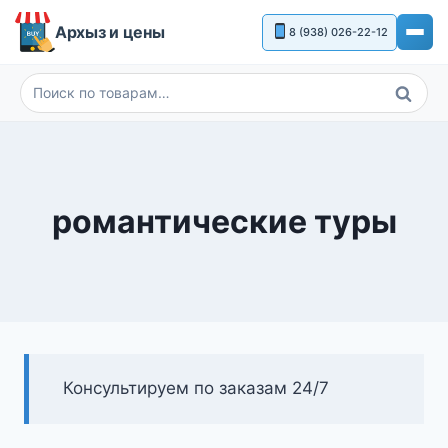
Перейти
Архыз и цены
8 (938) 026-22-12
к
содержимому
Поиск
Искать:
романтические туры
Консультируем по заказам 24/7