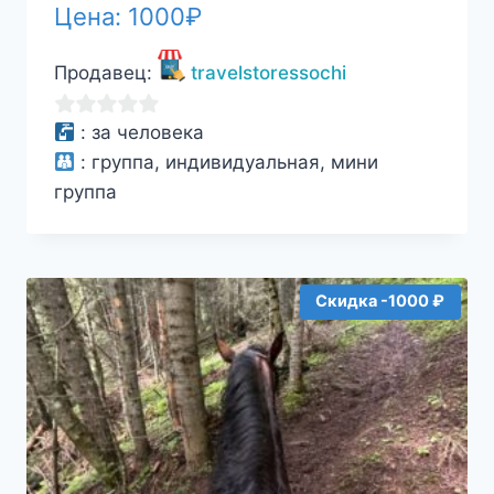
Цена:
1000
₽
Продавец:
travelstoressochi
0
:
за человека
из
:
группа, индивидуальная, мини
5
группа
Скидка -1000 ₽