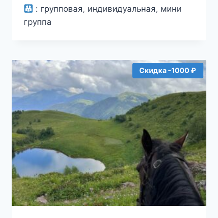
из
:
групповая, индивидуальная, мини
5
группа
Скидка -1000 ₽