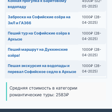
Конная прогулка к Баритовому
4500
₽
(02-
05-2025)
водопаду
Заброска на Софийские озёра на
1000
₽
(28-
04-2025)
ЗиЛ и ГАЗ66
Пеший тур на Софийские озёра в
1000
₽
(28-
04-2025)
Архызе
Пеший маршрут на Дуккинские
1000
₽
(28-
04-2025)
озёра!
Пешая экскурсия на водопады и
1000
₽
(28-
04-2025)
перевал Софийское седло в Архызе
Средняя стоимость в категории
романтические туры:
2583
₽