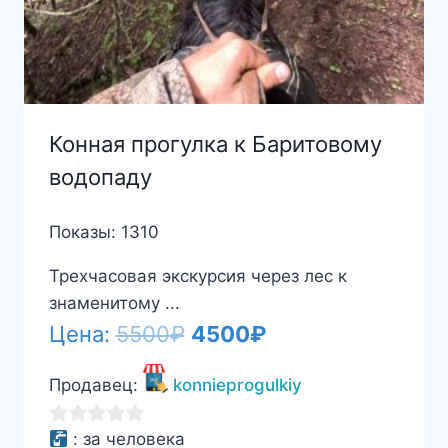
Конная прогулка к Баритовому
водопаду
Показы: 1310
Трехчасовая экскурсия через лес к
знаменитому ...
Первоначальная
Текущая
Цена:
5500
₽
4500
₽
цена
цена:
Продавец:
konnieprogulkiy
составляла
4500₽.
5500₽.
0
:
за человека