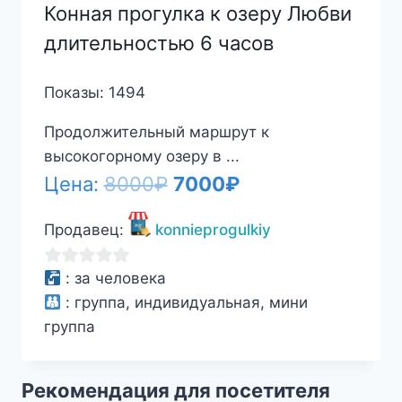
Конная прогулка к озеру Любви
длительностью 6 часов
Показы: 1494
Продолжительный маршрут к
высокогорному озеру в ...
Первоначальная
Текущая
Цена:
8000
₽
7000
₽
цена
цена:
Продавец:
konnieprogulkiy
составляла
7000₽.
8000₽.
0
:
за человека
из
:
группа, индивидуальная, мини
5
группа
Рекомендация для посетителя