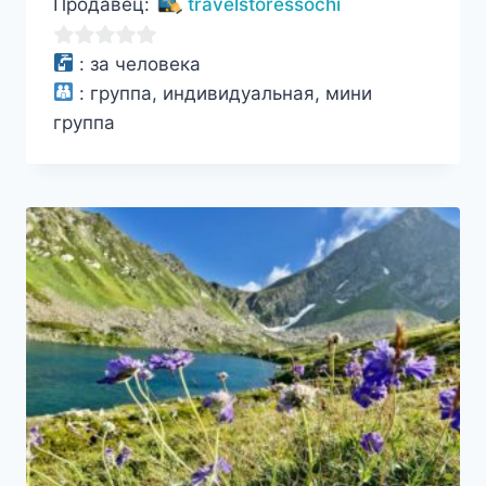
Продавец:
travelstoressochi
0
:
за человека
из
:
группа, индивидуальная, мини
5
группа