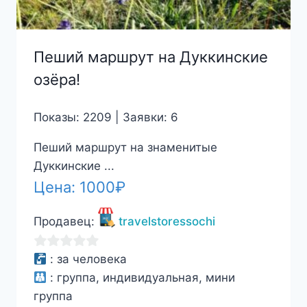
Пеший маршрут на Дуккинские
озёра!
Показы: 2209 | Заявки: 6
Пеший маршрут на знаменитые
Дуккинские ...
Цена:
1000
₽
Продавец:
travelstoressochi
0
:
за человека
из
:
группа, индивидуальная, мини
5
группа