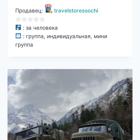
Продавец:
travelstoressochi
0
:
за человека
из
:
группа, индивидуальная, мини
5
группа