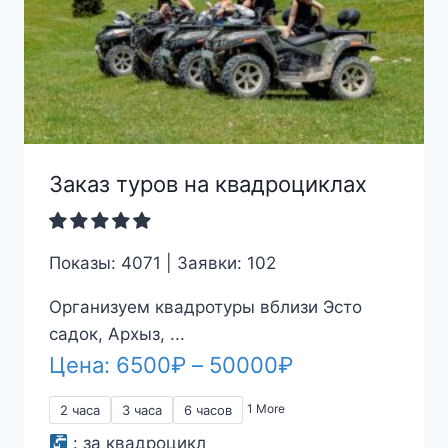
Заказ туров на квадроциклах
Показы: 4071 | Заявки: 102
Организуем квадротуры вблизи Эсто
садок, Архыз, ...
Диапазон
Цена:
6500
₽
–
50000
₽
цен:
1 More
2 часа
3 часа
6 часов
6500₽
:
за квадроцикл