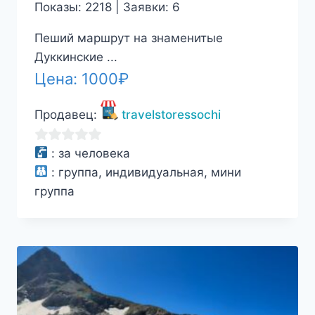
Показы: 2218 | Заявки: 6
Пеший маршрут на знаменитые
Дуккинские ...
Цена:
1000
₽
Продавец:
travelstoressochi
0
:
за человека
из
:
группа, индивидуальная, мини
5
группа