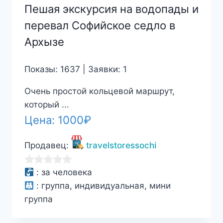
Пешая экскурсия на водопады и
перевал Софийское седло в
Архызе
Показы: 1637 | Заявки: 1
Очень простой кольцевой маршрут,
который ...
Цена:
1000
₽
Продавец:
travelstoressochi
0
:
за человека
из
:
группа, индивидуальная, мини
5
группа