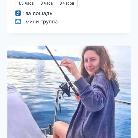
1,5 часа
3 часа
8 часов
2000₽
:
за лошадь
–
:
мини группа
8000₽