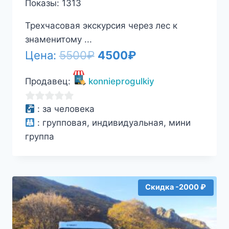
Показы: 1313
Трехчасовая экскурсия через лес к
знаменитому ...
Первоначальная
Текущая
Цена:
5500
₽
4500
₽
цена
цена:
Продавец:
konnieprogulkiy
составляла
4500₽.
5500₽.
0
:
за человека
из
:
групповая, индивидуальная, мини
5
группа
Скидка -2000 ₽