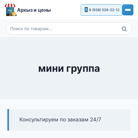
Перейти
Архыз и цены
8 (938) 026-22-12
к
содержимому
Поиск
Искать:
мини группа
Консультируем по заказам 24/7