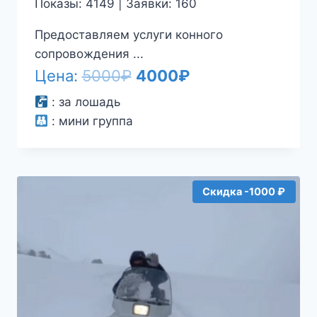
Показы: 4149 | Заявки: 160
Предоставляем услуги конного
сопровождения ...
Первоначальная
Текущая
Цена:
5000
₽
4000
₽
цена
цена:
:
за лошадь
:
мини группа
составляла
4000₽.
5000₽.
Скидка -1000 ₽