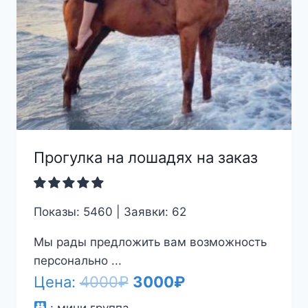
Прогулка на лошадях на заказ
Показы: 5460 | Заявки: 62
Мы рады предложить вам возможность
персонально ...
Первоначальная
Текущая
Цена:
4000
₽
3000
₽
цена
цена:
:
мини группа