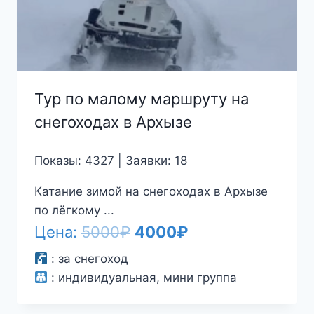
Тур по малому маршруту на
снегоходах в Архызе
Показы: 4327 | Заявки: 18
Катание зимой на снегоходах в Архызе
по лёгкому ...
Первоначальная
Текущая
Цена:
5000
₽
4000
₽
цена
цена:
:
за снегоход
:
индивидуальная, мини группа
составляла
4000₽.
5000₽.