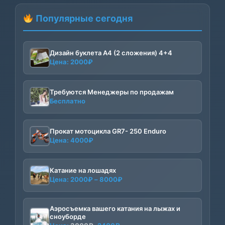
Популярные сегодня
Дизайн буклета А4 (2 сложения) 4+4
Цена:
2000
₽
Требуются Менеджеры по продажам
Бесплатно
Прокат мотоцикла GR7- 250 Enduro
Цена:
4000
₽
Катание на лошадях
Диапазон
Цена:
2000
₽
–
8000
₽
цен:
2000₽
Аэросъемка вашего катания на лыжах и
–
сноуборде
8000₽