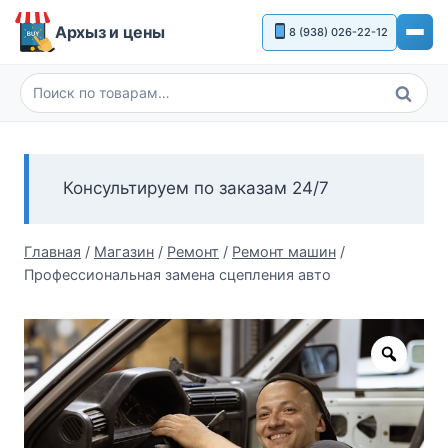
Перейти
Архыз и цены
8 (938) 026-22-12
к
содержимому
Поиск
Искать:
Консультируем по заказам 24/7
Главная
/
Магазин
/
Ремонт
/
Ремонт машин
/
Профессиональная замена сцепления авто
Zoom