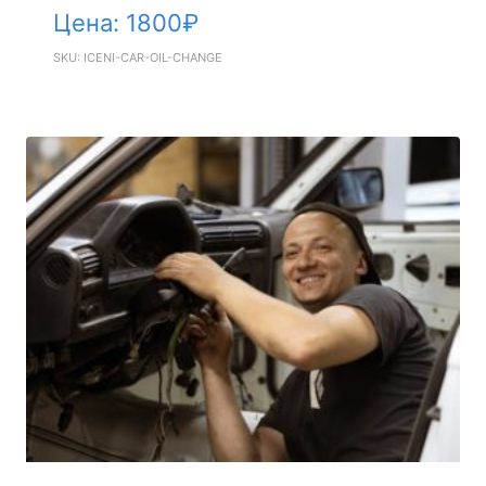
Цена:
1800
₽
SKU: ICENI-CAR-OIL-CHANGE