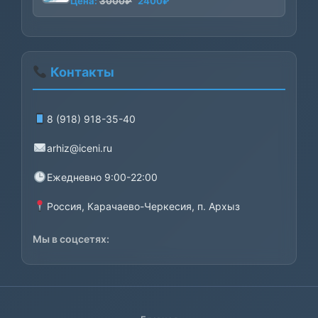
Первоначальная
Текущая
Цена:
3000
₽
2400
₽
цена
цена:
составляла
2400₽.
3000₽.
Контакты
8 (918) 918-35-40
arhiz@iceni.ru
Ежедневно 9:00-22:00
Россия, Карачаево-Черкесия, п. Архыз
Мы в соцсетях: