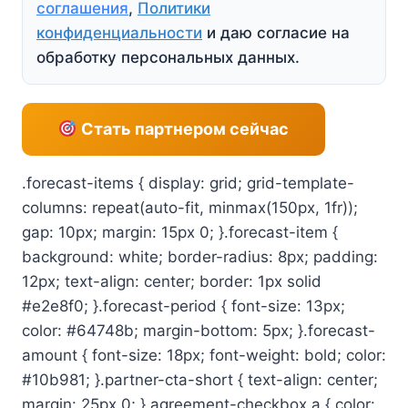
соглашения
,
Политики
конфиденциальности
и даю согласие на
обработку персональных данных.
Стать партнером сейчас
.forecast-items { display: grid; grid-template-
columns: repeat(auto-fit, minmax(150px, 1fr));
gap: 10px; margin: 15px 0; }.forecast-item {
background: white; border-radius: 8px; padding:
12px; text-align: center; border: 1px solid
#e2e8f0; }.forecast-period { font-size: 13px;
color: #64748b; margin-bottom: 5px; }.forecast-
amount { font-size: 18px; font-weight: bold; color:
#10b981; }.partner-cta-short { text-align: center;
margin: 25px 0; }.agreement-checkbox a { color: