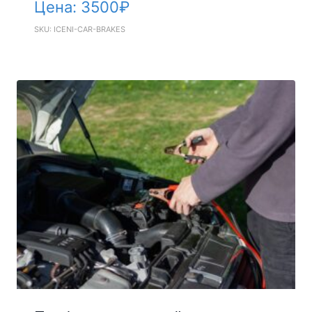
Цена:
3500
₽
SKU: ICENI-CAR-BRAKES