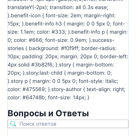
translateY(-2px); transition: all 0.3s ease;
}.benefit-icon { font-size: 2em; margin-right:
15px; }.benefit-info h3 { margin: 0 0 5px 0; font-
size: 1.1em; color: #333; }.benefit-info p { margin:
0; color: #666; font-size: 0.9em; }.success-
stories { background: #f0f9ff; border-radius:
10px; padding: 20px; margin: 20px 0; border-left:
4px solid #3b82f6; }.story { margin-bottom:
20px; }.story:last-child { margin-bottom: 0;
}.story p { margin: 0 0 5px 0; font-style: italic;
color: #475569; }.story-author { text-align: right;
color: #64748b; font-size: 14px; }
Вопросы и Ответы