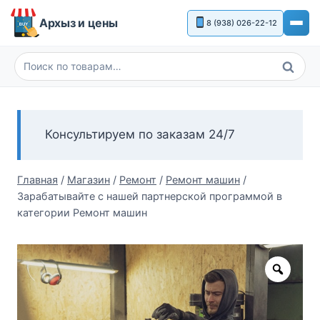
Перейти
Архыз и цены
8 (938) 026-22-12
к
содержимому
Поиск
Искать:
Консультируем по заказам 24/7
Главная
/
Магазин
/
Ремонт
/
Ремонт машин
/
Зарабатывайте с нашей партнерской программой в
категории Ремонт машин
Zoom