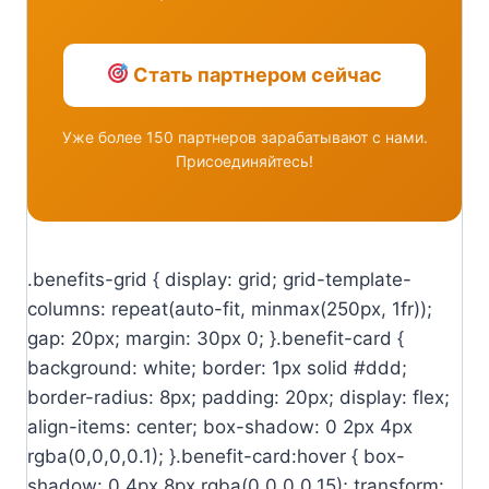
Стать партнером сейчас
Уже более 150 партнеров зарабатывают с нами.
Присоединяйтесь!
.benefits-grid { display: grid; grid-template-
columns: repeat(auto-fit, minmax(250px, 1fr));
gap: 20px; margin: 30px 0; }.benefit-card {
background: white; border: 1px solid #ddd;
border-radius: 8px; padding: 20px; display: flex;
align-items: center; box-shadow: 0 2px 4px
rgba(0,0,0,0.1); }.benefit-card:hover { box-
shadow: 0 4px 8px rgba(0,0,0,0.15); transform: