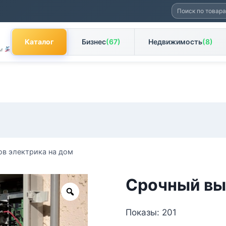
Искать:
Каталог
Бизнес
(67)
Недвижимость
(8)
ам
в электрика на дом
Срочный вы
Zoom
Показы: 201