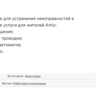
а для устранения неисправностей в
 услуги для жителей Arhiz:
щения;
т проводки;
автоматов.
о.
Категория:
Электрика
Метка:
Работаем в выходные