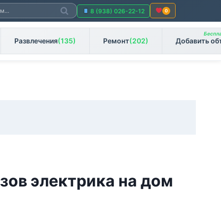
Поиск
8 (938) 026-22-12
0
Беспла
Развлечения
(135)
Ремонт
(202)
Добавить об
зов электрика на дом