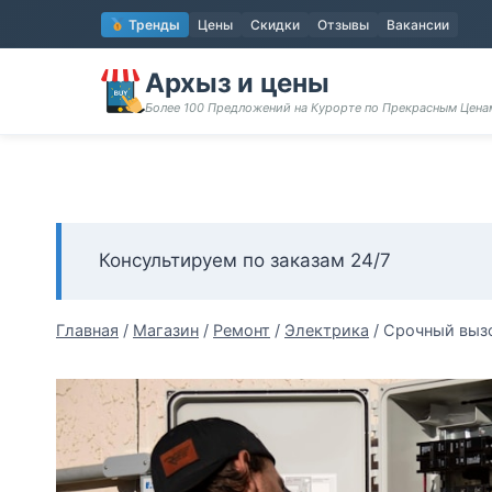
Перейти
Тренды
Цены
Скидки
Отзывы
Вакансии
к
содержимому
Архыз и цены
Более 100 Предложений на Курорте по Прекрасным Цен
Консультируем по заказам 24/7
Главная
/
Магазин
/
Ремонт
/
Электрика
/
Срочный вызо