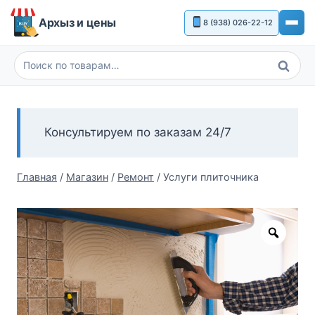
Перейти
Архыз и цены
8 (938) 026-22-12
к
содержимому
Поиск
Искать:
Консультируем по заказам 24/7
Главная
/
Магазин
/
Ремонт
/
Услуги плиточника
Zoom