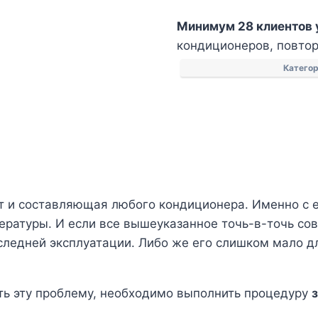
Заправка
Минимум 28 клиентов 
кондиционеров
кондиционеров, повторн
Катего
т и составляющая любого кондиционера. Именно с 
атуры. И если все вышеуказанное точь-в-точь совпа
следней эксплуатации. Либо же его слишком мало д
ить эту проблему, необходимо выполнить процедуру