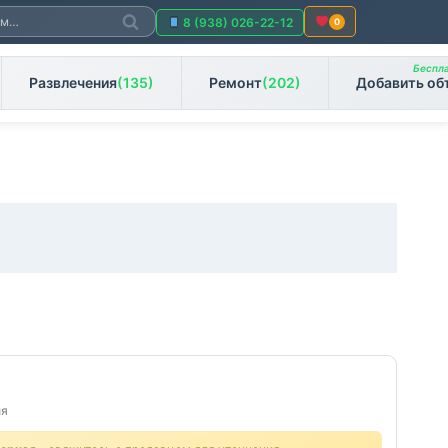
Поиск
8 (938) 026-22-12
0
Беспла
Развлечения
(135)
Ремонт
(202)
Добавить об
ия