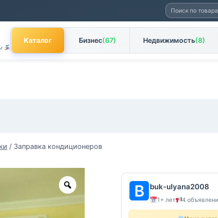
Искать:
Каталог
Бизнес
(67)
Недвижимость
(8)
ам
ки
/
Заправка кондиционеров
Zoom
buk-ulyana2008
1+ лет
4 объявлен