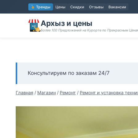
Перейти
Тренды
Цены
Скидки
Отзывы
Вакансии
к
содержимому
Архыз и цены
Более 100 Предложений на Курорте по Прекрасным Цен
Консультируем по заказам 24/7
Главная
/
Магазин
/
Ремонт
/
Ремонт и установка техни