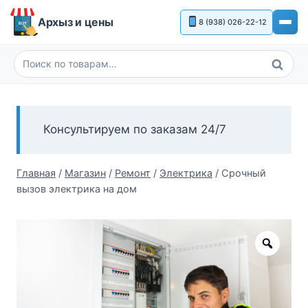
Перейти
Архыз и цены
8 (938) 026-22-12
к
содержимому
Поиск
Искать:
Консультируем по заказам 24/7
Главная
/
Магазин
/
Ремонт
/
Электрика
/
Срочный
вызов электрика на дом
Zoom