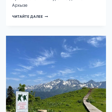
Архызе
АРХЫЗ:
ЧИТАЙТЕ ДАЛЕЕ
ОТЗЫВЫ
И
ПОЖЕЛАНИЯ
ГОСТЕЙ
КУРОРТА,
ПОКУПАТЕЛЕЙ
МЕСТНЫХ
ТОВАРОВ
И
УСЛУГ