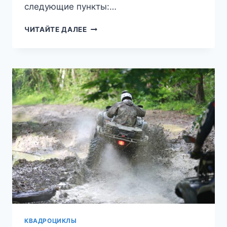
следующие пункты:…
ДОГОВОР
ЧИТАЙТЕ ДАЛЕЕ
АРЕНДЫ
КВАДРОЦИКЛА:
НА
КАКИЕ
ПУНКТЫ
ОБРАТИТЬ
ОСОБОЕ
ВНИМАНИЕ
ПЕРЕД
ЕГО
ПОДПИСАНИЕМ?
КВАДРОЦИКЛЫ