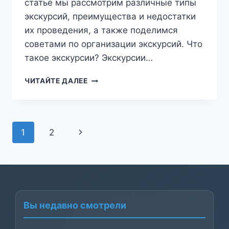
статье мы рассмотрим различные типы
экскурсий, преимущества и недостатки
их проведения, а также поделимся
советами по организации экскурсий. Что
такое экскурсии? Экскурсии…
КАК
ЧИТАЙТЕ ДАЛЕЕ
ВЫБРАТЬ
ЭКСКУРСИЮ?
5
ПРЕИМУЩЕСТВ
Навигация
Следующая
1
2
И
5
по
страница
НЕДОСТАТКОВ
ДАННОГО
страницам
ТИПА
ОТДЫХА
Вы недавно смотрели