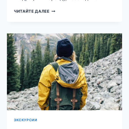
АРЕНДА
ЧИТАЙТЕ ДАЛЕЕ
КВАДРОЦИКЛА
В
АРХЫЗЕ:
ГИД
ДЛЯ
ТЕХ,
КТО
ХОЧЕТ
СНЯТЬ
КВАДРИК
НА
КУРОРТЕ
ЭКСКУРСИИ