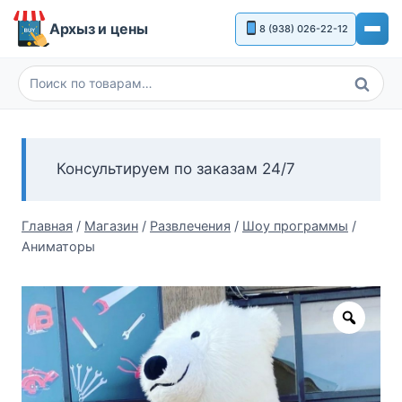
Перейти
Архыз и цены
8 (938) 026-22-12
к
содержимому
Поиск
Искать:
Консультируем по заказам 24/7
Главная
/
Магазин
/
Развлечения
/
Шоу программы
/
Аниматоры
Zoom