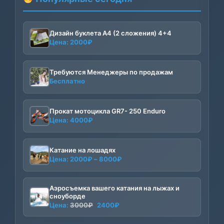
Дизайн буклета А4 (2 сложения) 4+4
Цена:
2000
₽
Требуются Менеджеры по продажам
Бесплатно
Прокат мотоцикла GR7- 250 Enduro
Цена:
4000
₽
Катание на лошадях
Диапазон
Цена:
2000
₽
–
8000
₽
цен:
2000₽
Аэросъемка вашего катания на лыжах и
–
сноуборде
8000₽
Первоначальная
Текущая
Цена:
3000
₽
2400
₽
цена
цена: