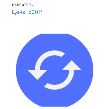
является ...
Цена:
500
₽