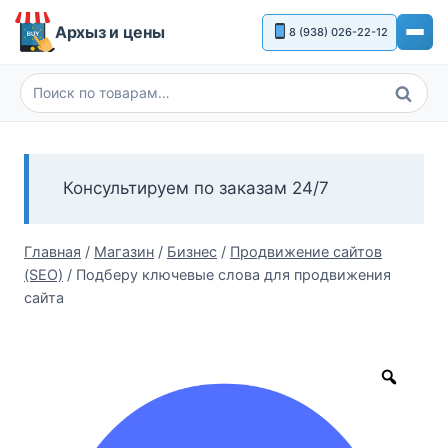
Перейти
Архыз и цены
8 (938) 026-22-12
к
содержимому
Поиск
Искать:
Консультируем по заказам 24/7
Главная
/
Магазин
/
Бизнес
/
Продвижение сайтов
(SEO)
/
Подберу ключевые слова для продвижения
сайта
Zoom