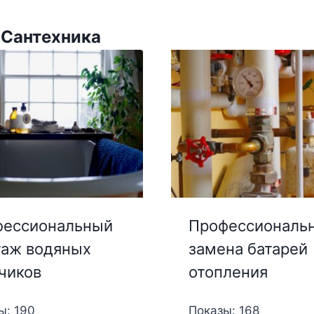
 Сантехника
фессиональный
Профессиональ
аж водяных
замена батарей
чиков
отопления
ы: 190
Показы: 168