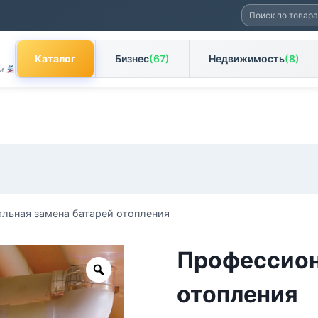
Искать:
Каталог
Бизнес
(67)
Недвижимость
(8)
ам
льная замена батарей отопления
Профессион
Zoom
отопления