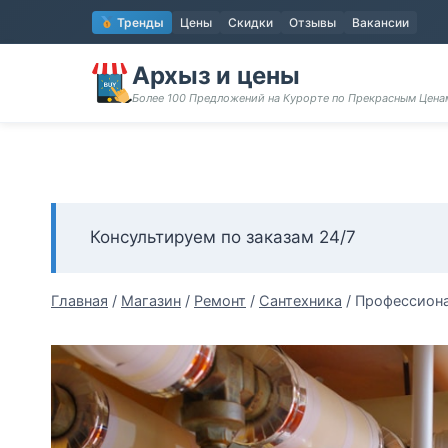
Перейти
Тренды
Цены
Скидки
Отзывы
Вакансии
к
содержимому
Архыз и цены
Более 100 Предложений на Курорте по Прекрасным Цен
Консультируем по заказам 24/7
Главная
/
Магазин
/
Ремонт
/
Сантехника
/
Профессиона