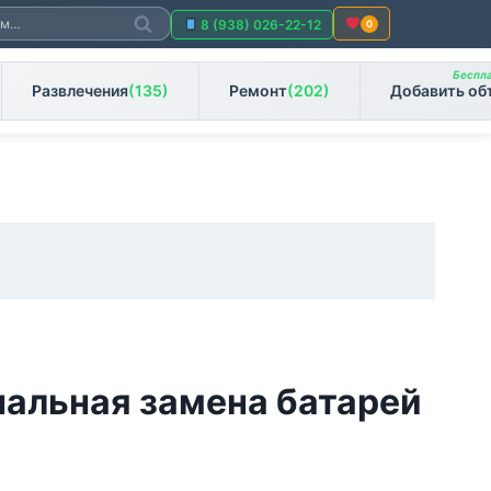
Поиск
8 (938) 026-22-12
0
Беспла
Развлечения
(135)
Ремонт
(202)
Добавить об
альная замена батарей