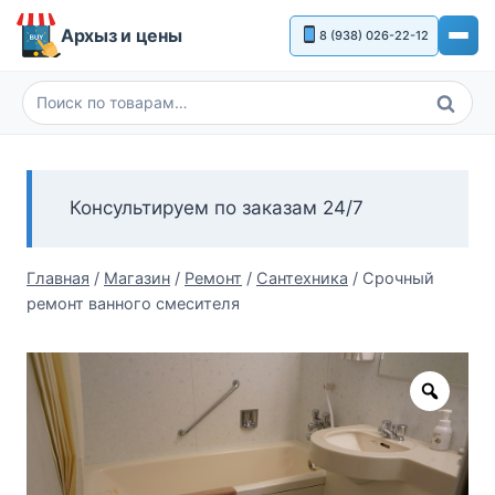
Перейти
Архыз и цены
8 (938) 026-22-12
к
содержимому
Поиск
Искать:
Консультируем по заказам 24/7
Главная
/
Магазин
/
Ремонт
/
Сантехника
/
Срочный
ремонт ванного смесителя
Zoom