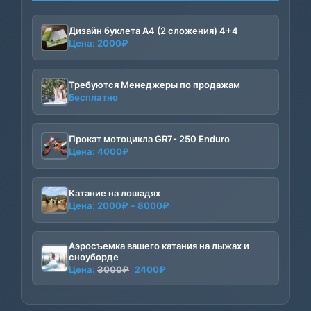
Дизайн буклета А4 (2 сложения) 4+4
Цена:
2000
₽
Требуются Менеджеры по продажам
Бесплатно
Прокат мотоцикла GR7- 250 Enduro
Цена:
4000
₽
Катание на лошадях
Диапазон
Цена:
2000
₽
–
8000
₽
цен:
2000₽
Аэросъемка вашего катания на лыжах и
–
сноуборде
8000₽
Первоначальная
Текущая
Цена:
3000
₽
2400
₽
цена
цена:
составляла
2400₽.
3000₽.