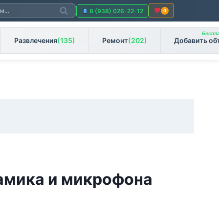
Поиск
8 (938) 026-22-12
0
Беспла
Развлечения
(135)
Ремонт
(202)
Добавить об
амика и микрофона