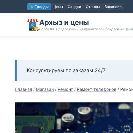
Перейти
Тренды
Цены
Скидки
Отзывы
Вакансии
к
содержимому
Архыз и цены
Более 100 Предложений на Курорте по Прекрасным Цен
Консультируем по заказам 24/7
Главная
/
Магазин
/
Ремонт
/
Ремонт телефонов
/
Ремон