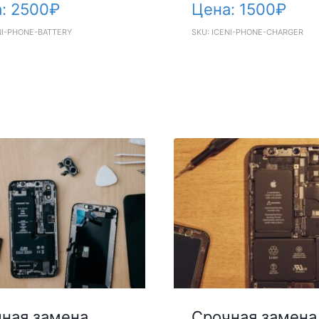
а:
2500
₽
Цена:
1500
₽
NI-PHONE-BATTERY
SKU: ICENI-PHONE-CHARGER
ная замена
Срочная замена