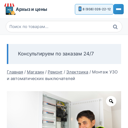
Перейти
Архыз и цены
8 (938) 026-22-12
к
содержимому
Поиск
Искать:
Консультируем по заказам 24/7
Главная
/
Магазин
/
Ремонт
/
Электрика
/
Монтаж УЗО
и автоматических выключателей
Zoom