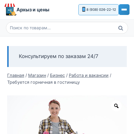
Перейти
Архыз и цены
8 (938) 026-22-12
к
содержимому
Поиск
Искать:
Консультируем по заказам 24/7
Главная
/
Магазин
/
Бизнес
/
Работа и вакансии
/
Требуется горничная в гостиницу
Zoom