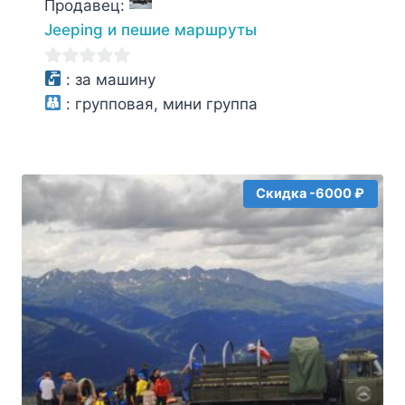
Продавец:
составляла
8000₽.
Jeeping и пешие маршруты
13000₽.
0
:
за машину
из
:
групповая, мини группа
5
Скидка -6000 ₽