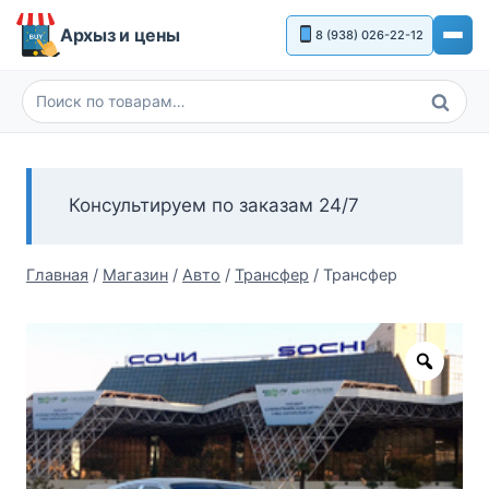
Перейти
Архыз и цены
8 (938) 026-22-12
к
содержимому
Поиск
Искать:
Консультируем по заказам 24/7
Главная
/
Магазин
/
Авто
/
Трансфер
/
Трансфер
Zoom