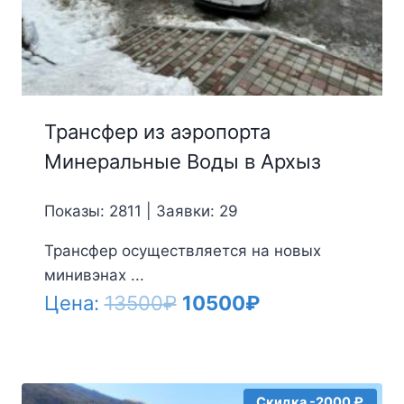
Трансфер из аэропорта
Минеральные Воды в Архыз
Показы: 2811 | Заявки: 29
Трансфер осуществляется на новых
минивэнах ...
Первоначальная
Текущая
Цена:
13500
₽
10500
₽
цена
цена:
составляла
10500₽.
13500₽.
Скидка -2000 ₽