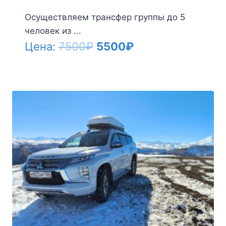
Осуществляем трансфер группы до 5
человек из ...
Первоначальная
Текущая
Цена:
7500
₽
5500
₽
цена
цена:
составляла
5500₽.
7500₽.