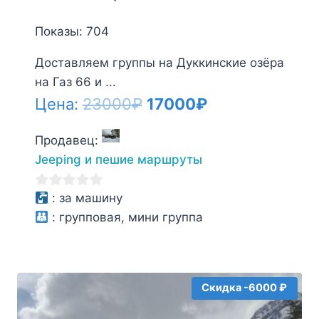
Показы: 704
Доставляем группы на Дуккинские озёра
на Газ 66 и ...
Первоначальная
Текущая
Цена:
23000
₽
17000
₽
цена
цена:
Продавец:
составляла
17000₽.
Jeeping и пешие маршруты
23000₽.
0
:
за машину
из
:
групповая, мини группа
5
Скидка -6000 ₽