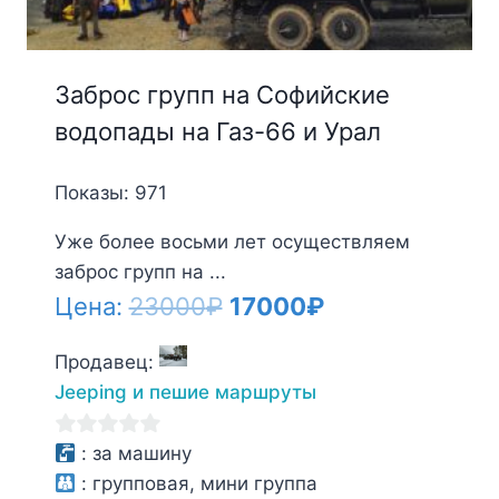
Заброс групп на Софийские
водопады на Газ-66 и Урал
Показы: 971
Уже более восьми лет осуществляем
заброс групп на ...
Первоначальная
Текущая
Цена:
23000
₽
17000
₽
цена
цена:
Продавец:
составляла
17000₽.
Jeeping и пешие маршруты
23000₽.
0
:
за машину
из
:
групповая, мини группа