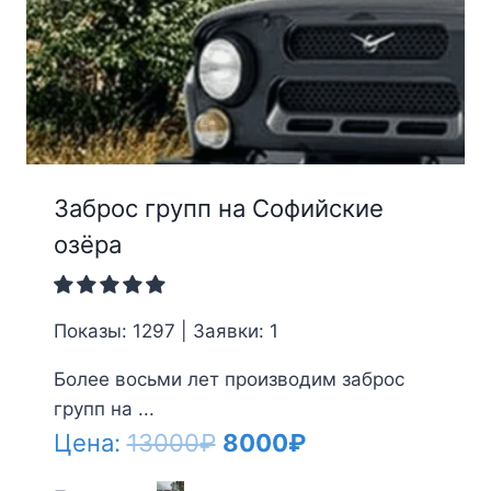
Заброс групп на Софийские
озёра
Показы: 1297 | Заявки: 1
Более восьми лет производим заброс
групп на ...
Первоначальная
Текущая
Цена:
13000
₽
8000
₽
цена
цена: