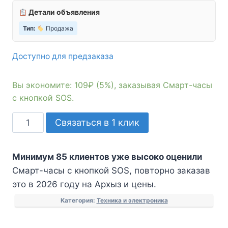
Детали объявления
Тип:
Продажа
Доступно для предзаказа
Вы экономите: 109₽ (5%), заказывая Смарт-часы
с кнопкой SOS.
Количество
Связаться в 1 клик
товара
Смарт-
Минимум 85 клиентов уже высоко оценили
часы
Смарт-часы с кнопкой SOS, повторно заказав
с
это в 2026 году на Архыз и цены.
кнопкой
SOS
Категория:
Техника и электроника