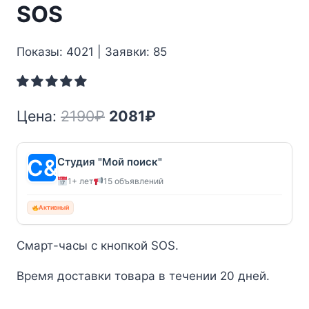
SOS
Показы: 4021 | Заявки: 85
Первоначальная
Текущая
Цена:
2190
₽
2081
₽
цена
цена:
составляла
2081₽.
Студия "Мой поиск"
1+ лет
15 объявлений
2190₽.
Активный
Смарт-часы с кнопкой SOS.
Время доставки товара в течении 20 дней.