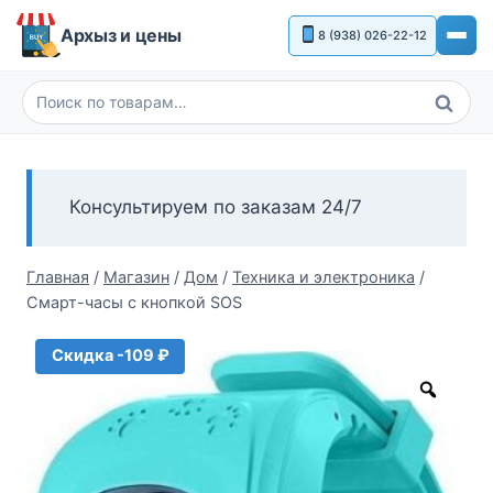
Перейти
Архыз и цены
8 (938) 026-22-12
к
содержимому
Поиск
Искать:
Консультируем по заказам 24/7
Главная
/
Магазин
/
Дом
/
Техника и электроника
/
Смарт-часы с кнопкой SOS
Скидка -109 ₽
Zoom