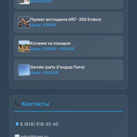
Бесплатно
Прокат мотоцикла GR7- 250 Enduro
Цена:
4000
₽
Катание на лошадях
Диапазон
Цена:
2000
₽
–
8000
₽
цен:
2000₽
–
Gender party (Гендер Пати)
Цена:
15000
₽
8000₽
Контакты
8 (918) 918-35-40
arhiz@iceni.ru