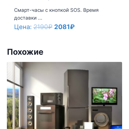
Смарт-часы с кнопкой SOS. Время
доставки ...
Первоначальная
Текущая
Цена:
2190
₽
2081
₽
цена
цена:
составляла
2081₽.
Похожие
2190₽.