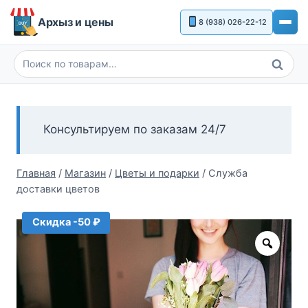
Перейти
Архыз и цены
8 (938) 026-22-12
к
содержимому
Поиск
Искать:
Консультируем по заказам 24/7
Главная
/
Магазин
/
Цветы и подарки
/
Служба
доставки цветов
Скидка -50 ₽
Zoom