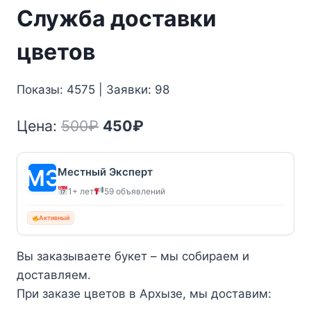
Служба доставки
цветов
Показы: 4575 | Заявки: 98
Первоначальная
Текущая
Цена:
500
₽
450
₽
цена
цена:
составляла
450₽.
Местный Эксперт
1+ лет
59 объявлений
500₽.
Активный
Вы заказываете букет – мы собираем и
доставляем.
При заказе цветов в Архызе, мы доставим: