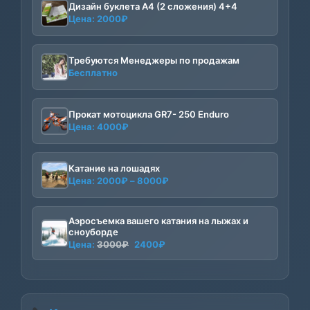
Дизайн буклета А4 (2 сложения) 4+4
Цена:
2000
₽
Требуются Менеджеры по продажам
Бесплатно
Прокат мотоцикла GR7- 250 Enduro
Цена:
4000
₽
Катание на лошадях
Диапазон
Цена:
2000
₽
–
8000
₽
цен:
2000₽
Аэросъемка вашего катания на лыжах и
–
сноуборде
8000₽
Первоначальная
Текущая
Цена:
3000
₽
2400
₽
цена
цена:
составляла
2400₽.
3000₽.