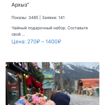
Архыз”
Показы: 3485 | Заявки: 141
Чайный подарочный набор. Составьте
свой ...
Диапазон
Цена:
270
₽
–
1400
₽
цен:
270₽
–
1400₽