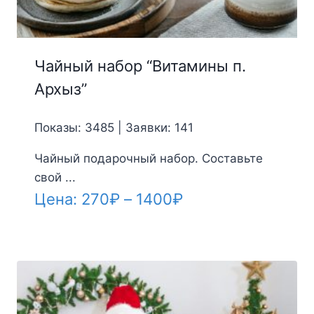
Чайный набор “Витамины п.
Архыз”
Показы: 3485 | Заявки: 141
Чайный подарочный набор. Составьте
свой ...
Диапазон
Цена:
270
₽
–
1400
₽
цен:
270₽
–
1400₽