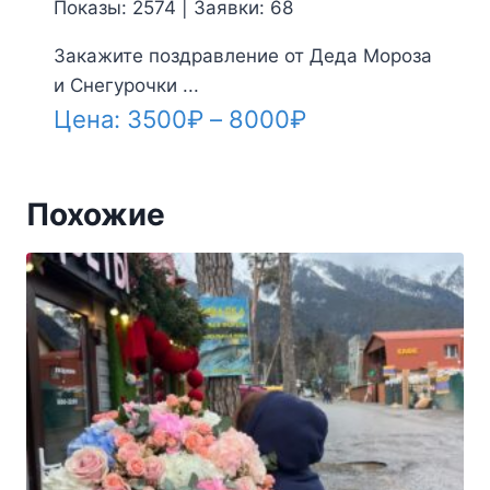
Показы: 2574 | Заявки: 68
Закажите поздравление от Деда Мороза
и Снегурочки ...
Диапазон
Цена:
3500
₽
–
8000
₽
цен:
3500₽
Похожие
–
8000₽