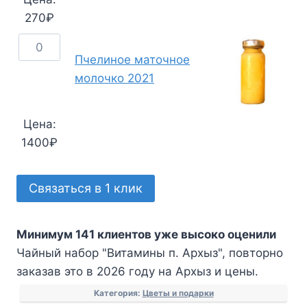
Ассорти
270
₽
Количество
Пчелиное маточное
товара
молочко 2021
Пчелиное
маточное
молочко
Цена:
2021
1400
₽
Связаться в 1 клик
Минимум 141 клиентов уже высоко оценили
Чайный набор "Витамины п. Архыз", повторно
заказав это в 2026 году на Архыз и цены.
Категория:
Цветы и подарки