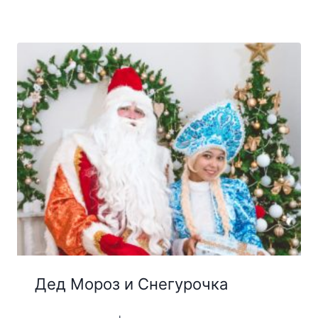
цен:
270₽
–
1400₽
Дед Мороз и Снегурочка