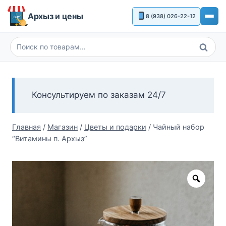
Перейти
Архыз и цены
8 (938) 026-22-12
к
содержимому
Поиск
Искать:
Консультируем по заказам 24/7
Главная
/
Магазин
/
Цветы и подарки
/
Чайный набор
“Витамины п. Архыз”
Zoom