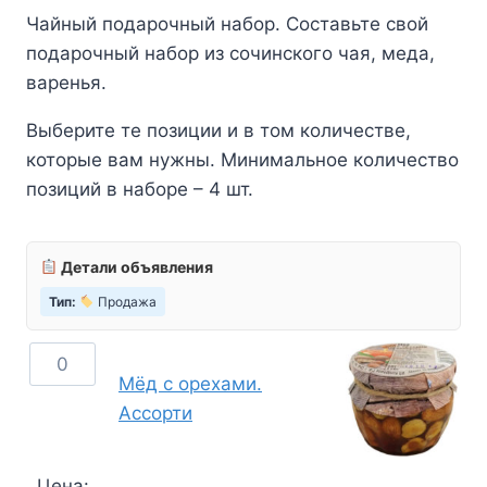
Чайный подарочный набор. Составьте свой
подарочный набор из сочинского чая, меда,
варенья.
Выберите те позиции и в том количестве,
которые вам нужны. Минимальное количество
позиций в наборе – 4 шт.
Детали объявления
Тип:
Продажа
Количество
Мёд с орехами.
товара
Ассорти
Мёд
с
орехами.
Цена: