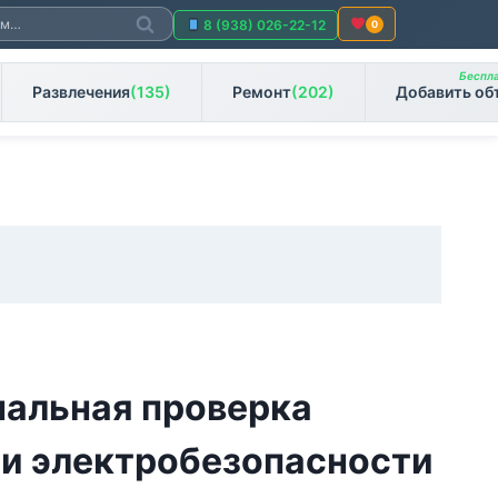
Поиск
8 (938) 026-22-12
0
Беспла
Развлечения
(135)
Ремонт
(202)
Добавить об
альная проверка
 и электробезопасности