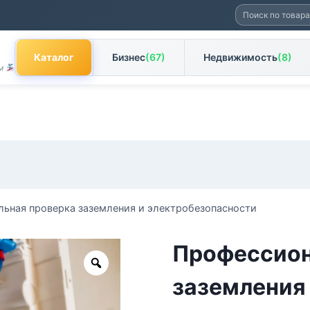
Искать:
Каталог
Бизнес
(67)
Недвижимость
(8)
ам
ьная проверка заземления и электробезопасности
Профессион
Zoom
заземления