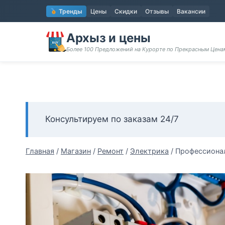
Перейти
Тренды
Цены
Скидки
Отзывы
Вакансии
к
содержимому
Архыз и цены
Более 100 Предложений на Курорте по Прекрасным Цен
Консультируем по заказам 24/7
Главная
/
Магазин
/
Ремонт
/
Электрика
/
Профессионал