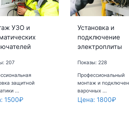
аж УЗО и
Установка и
матических
подключение
лючателей
электроплиты
ы: 207
Показы: 228
ссиональная
Профессиональный
овка защитной
монтаж и подключен
тики ...
варочных ...
а:
1500
₽
Цена:
1800
₽