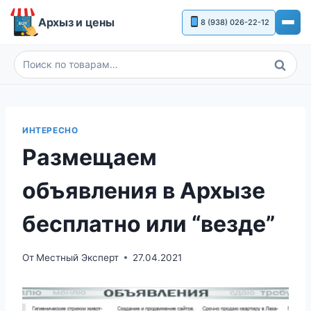
Перейти
Архыз и цены
8 (938) 026-22-12
к
содержимому
Поиск
Искать:
ИНТЕРЕСНО
Размещаем
объявления в Архызе
бесплатно или “везде”
От
Местный Эксперт
27.04.2021