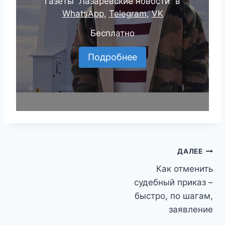
газеты “Лазаревские новости” в
WhatsApp
,
Telegram
,
VK
Бесплатно
Подробнее
Навигация
ДАЛЕЕ
Как отменить
по
судебный приказ –
записям
быстро, по шагам,
заявление