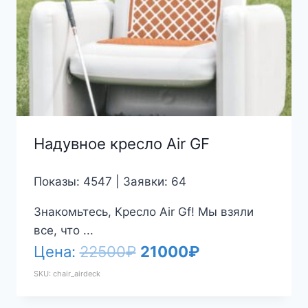
Надувное кресло Air GF
Показы: 4547 | Заявки: 64
Знакомьтесь, Кресло Air Gf! Мы взяли
все, что ...
Первоначальная
Текущая
Цена:
22500
₽
21000
₽
цена
цена:
SKU: chair_airdeck
составляла
21000₽.