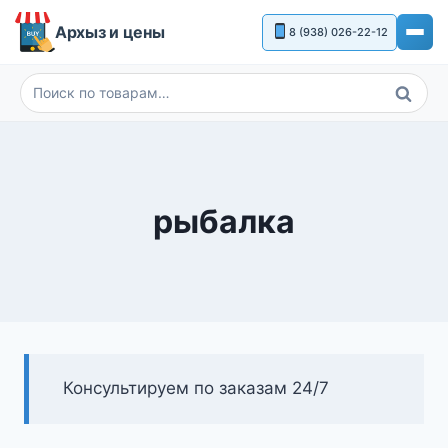
Перейти
Архыз и цены
8 (938) 026-22-12
к
содержимому
Поиск
Искать:
рыбалка
Консультируем по заказам 24/7