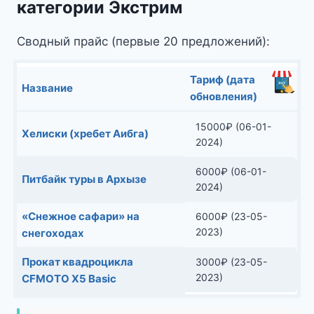
категории Экстрим
Сводный прайс (первые 20 предложений):
Тариф (дата
Название
обновления)
15000
₽
(06-01-
Хелиски (хребет Аибга)
2024)
6000
₽
(06-01-
Питбайк туры в Архызе
2024)
«Снежное сафари» на
6000
₽
(23-05-
2023)
снегоходах
Прокат квадроцикла
3000
₽
(23-05-
2023)
CFMOTO X5 Basic