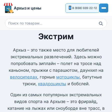
Перейти
Архыз и цены
8 (938) 026-22-12
к
содержимому
Поиск
Искать:
Экстрим
Архыз – это также место для любителей
экстремальных развлечений. Здесь можно
попробовать зиплайн – полет на тросе над
каньоном, прыжки с парашютом, даунхил на
велосипедах
, горные
мотоциклы
, батутные
трюки,
квадроциклы
и бобслей.
Один из самых популярных экстремальных
видов спорта на Архызе – это фрирайд,
катание на лыжах или сноуборде вне трасс, в