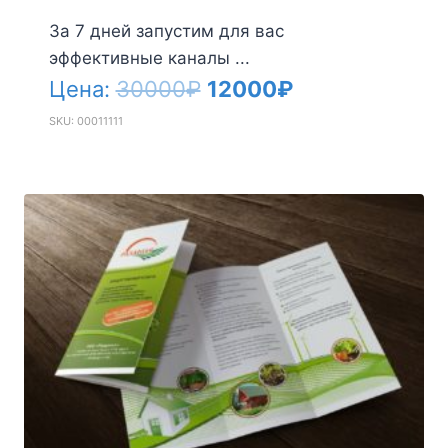
За 7 дней запустим для вас
эффективные каналы ...
Первоначальная
Текущая
Цена:
30000
₽
12000
₽
цена
цена:
SKU: 00011111
составляла
12000₽.
30000₽.