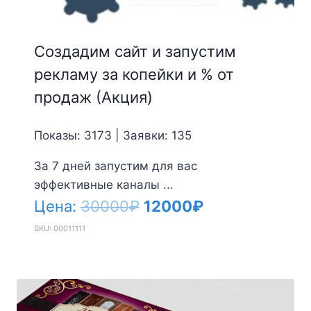
Создадим сайт и запустим
рекламу за копейки и % от
продаж (Акция)
Показы: 3173 | Заявки: 135
За 7 дней запустим для вас
эффективные каналы ...
Первоначальная
Текущая
Цена:
30000
₽
12000
₽
цена
цена:
SKU: 00011111
составляла
12000₽.
30000₽.