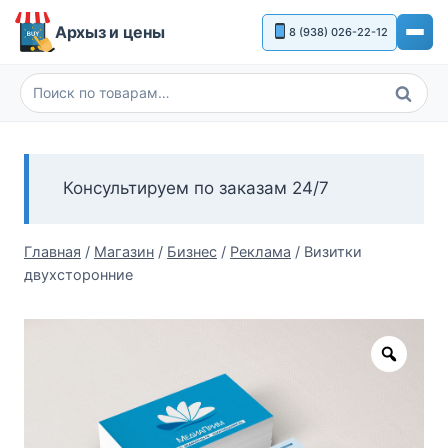
Перейти
Архыз и цены
8 (938) 026-22-12
к
содержимому
Поиск
Искать:
Консультируем по заказам 24/7
Главная
/
Магазин
/
Бизнес
/
Реклама
/
Визитки
двухсторонние
Zoom