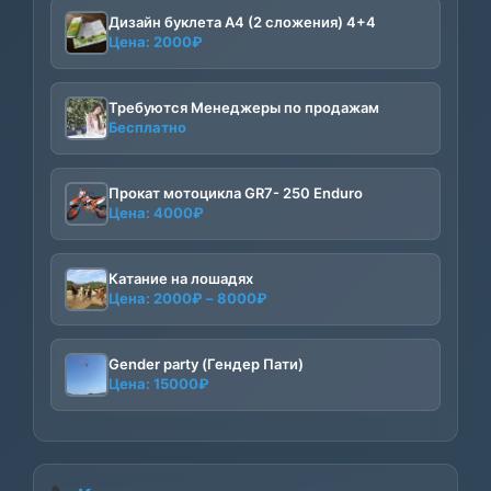
Дизайн буклета А4 (2 сложения) 4+4
Цена:
2000
₽
Требуются Менеджеры по продажам
Бесплатно
Прокат мотоцикла GR7- 250 Enduro
Цена:
4000
₽
Катание на лошадях
Диапазон
Цена:
2000
₽
–
8000
₽
цен:
2000₽
–
Gender party (Гендер Пати)
Цена:
15000
₽
8000₽