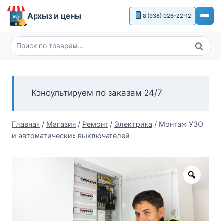
Перейти
Архыз и цены
8 (938) 026-22-12
к
содержимому
Поиск
Искать:
Консультируем по заказам 24/7
Главная
/
Магазин
/
Ремонт
/
Электрика
/
Монтаж УЗО
и автоматических выключателей
Zoom