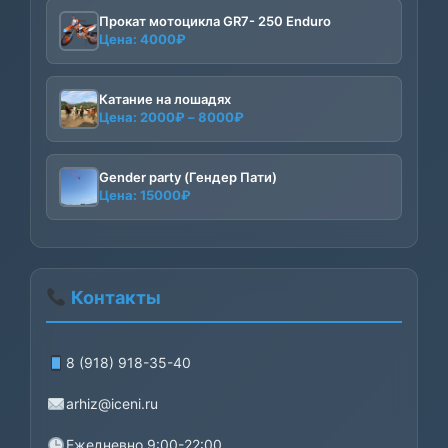
Прокат мотоцикла GR7- 250 Enduro
Цена:
4000
₽
Катание на лошадях
Диапазон
Цена:
2000
₽
–
8000
₽
цен:
2000₽
–
Gender party (Гендер Пати)
Цена:
15000
₽
8000₽
Контакты
8 (918) 918-35-40
arhiz@iceni.ru
Ежедневно 9:00-22:00