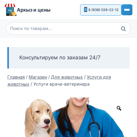
Перейти
Архыз и цены
8 (938) 026-22-12
к
содержимому
Поиск
Искать:
Консультируем по заказам 24/7
Главная
/
Магазин
/
Для животных
/
Услуги для
животных
/
Услуги врача-ветеринара
Zoom