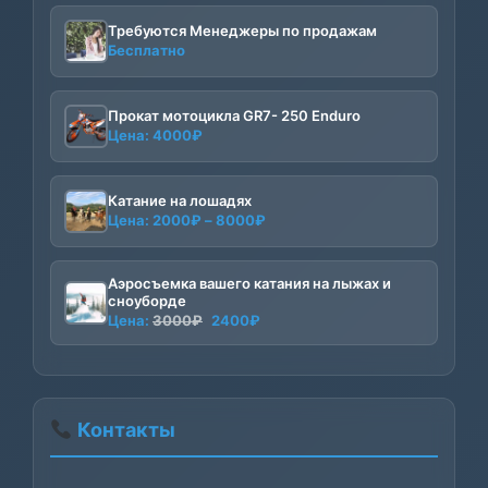
Требуются Менеджеры по продажам
Бесплатно
Прокат мотоцикла GR7- 250 Enduro
Цена:
4000
₽
Катание на лошадях
Диапазон
Цена:
2000
₽
–
8000
₽
цен:
2000₽
Аэросъемка вашего катания на лыжах и
–
сноуборде
8000₽
Первоначальная
Текущая
Цена:
3000
₽
2400
₽
цена
цена:
составляла
2400₽.
3000₽.
Контакты