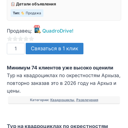
Детали объявления
Тип:
Продажа
Продавец:
QuadroDrive!
Количество
0
Связаться в 1 клик
товара
из
Тур
5
Минимум 74 клиентов уже высоко оценили
на
Тур на квадроциклах по окрестностям Архыза,
квадроциклах
повторно заказав это в 2026 году на Архыз и
по
цены.
окрестностям
Архыза
Категории:
Квадроциклы
,
Развлечения
Тур на квадроциклах по окрестностям