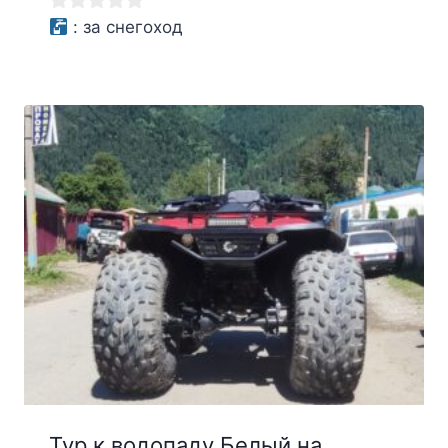
5000₽.
0
:
за снегоход
из
5
Тур к водопаду Белый на