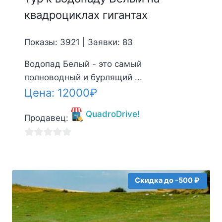
квадроциклах гигантах
Показы: 3921 | Заявки: 83
Водопад Белый - это самый
полноводный и бурлящий ...
Цена:
12000
₽
QuadroDrive!
Продавец:
0
из
5
Скидка до -500 ₽