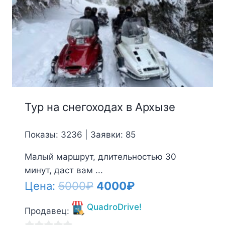
Тур на снегоходах в Архызе
Показы: 3236 | Заявки: 85
Малый маршрут, длительностью 30
минут, даст вам ...
Первоначальная
Текущая
Цена:
5000
₽
4000
₽
цена
цена:
QuadroDrive!
Продавец:
составляла
4000₽.