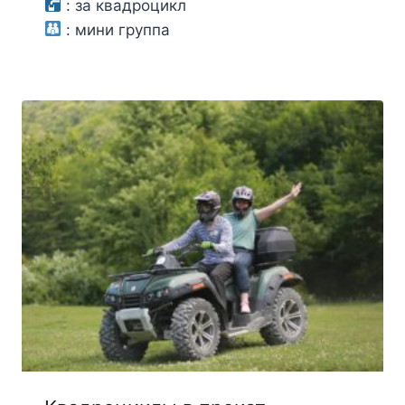
цен:
:
за квадроцикл
:
мини группа
6500₽
–
50000₽