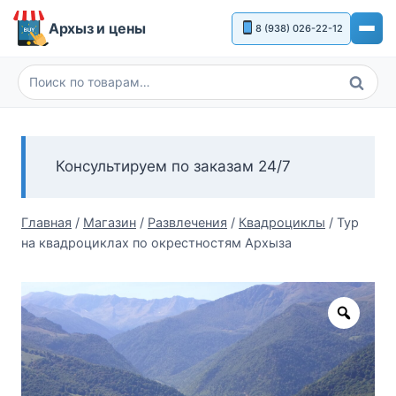
Перейти
Архыз и цены
8 (938) 026-22-12
к
содержимому
Поиск
Искать:
Консультируем по заказам 24/7
Главная
/
Магазин
/
Развлечения
/
Квадроциклы
/
Тур
на квадроциклах по окрестностям Архыза
Zoom